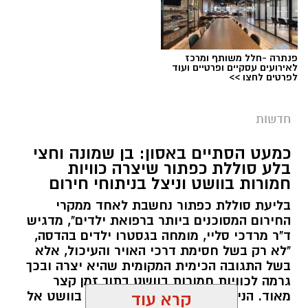
פנתרה -חלל משותף ומרכז
צילום: דוברות המשטרה
לאירועים עסקיים ופרטיים ועוד
לפרטים לחצו >>
מערכת ירושלים נט / 09:11 06.08.26
תגים:
סמים
חדשות
במסגרת המאבק הנחוש של שוטרי מרחב ציון בנגע
כמעט הסתיים באסון: בן שמונה וחצי
הסמים המסוכנים, בוצעו בימים האחרונים שתי
בלע סוללת כפתור שיצרה כוויות
פעילויות ממוקדות, שהובילו למעצר של שלושה
חמורות בוושט וניצל בניתוחי חירום
חשודים ולתפיסת כמויות גדולות של חומרים
בליעת סוללת כפתור נחשבת לאחד ממקרי
החשודים כסמים מסוכנים, כסף מזומן ואמצעים
החירום המסוכנים ביותר ברפואת ילדים", מדגיש
נוספים.
ד"ר מרדכי סליי, מומחה בגסטרו ילדים בהדסה,
"לא רק בשל חסימת דרכי האויר והעיכול, אלא
בפעילות בלשי תחנת לב הבירה שביצעו חיפוש
בשל התגובה הכימית המקומית שהיא יצרה ובכך
גרמה לכוויות חמורות בוושט בתוך זמן קצר
ע"פ צו בימ"ש, אותרו שני כלי רכב שעוררו את
מאוד. הניתוח הציל אותו מקרע חמור בוושט אל
קרא עוד
חשדם של השוטרים. לאחר מעקב סמוי נעצרו שני