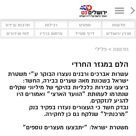
חדשות
ספורט
רכילות
תרבות ובידור
מגזין ירושלים
לייף סטייל
פרסום ברדיו
לוח שידורים
חדשות
>
פלילי
הלם במגזר החרדי
עשרות אברכים ורבנים נעצרו הבוקר ע״י משטרת
ישראל בשכונת מאה שערים בבירה, החשד:
ביצעו עבירות כלכליות בהיקף של מיליוני שקלים
שנתרמו לעמותת ״הוועד הארצי״ ואמורים היו
להגיע לנזקקים.
נבדק חשד כי העצורים נעזרו בפקיד בנק
״מרכנתיל״ שנלקח גם כן לחקירה.
משטרת ישראל: ״יתבצעו מעצרים נוספים״