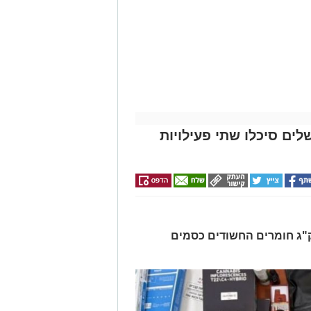
לים סיכלו שתי פעילויות
רו שלושה חשודים ונתפסו כ-7.5 ק"ג חומרים החשודים כסמים