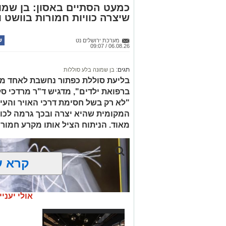
כמעט הסתיים באסון: בן שמונ
שיצרה כוויות חמורות בוושט ו
כסמים מסוכנים, 15,140 ש"
החשודים הועברו לחקירה, ובית המשפט ה
מערכת ירושלים נט
06.08.26 / 09:07
לתאריך 6.8.26.
בפעילות נוספת של בלשי תחנת בית שמש,
תגים:
בן שמונה בלע סוללות
בסחר בסמים, זוהו על פי החשד שתי עסק
בליעת סוללת כפתור נחשבת לאחד ממ
ברפואת ילדים", מדגיש ד"ר מרדכי סל
"לא רק בשל חסימת דרכי האויר והעי
העיר ירושלים נעצרה והועברה להמשיך טי
המקומית שהיא יצרה ובכך גרמה לכווי
מאוד. הניתוח הציל אותו מקרע חמור 
מעצרם של החשודים הוארך בבית המשפט
קרא ע
אולי יעניי