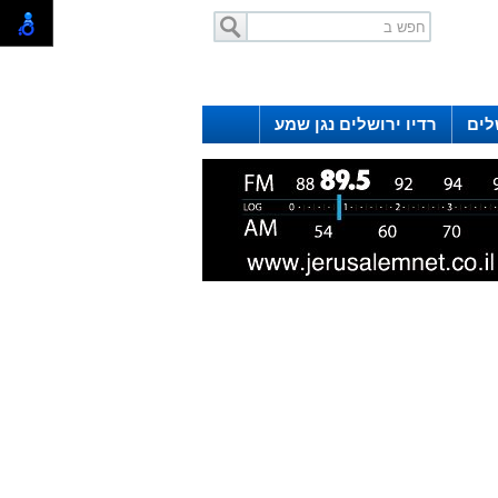
לים
רדיו ירושלים נגן שמע