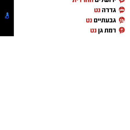
האחרון בו הוארך מעצרם
חוקרי ובלשי היל"פ, פעלו סביב השעון תוך חקירה
אינטנסיבית לצד פרקליטות מחוז ירושלים, ובסיוע
גורמים נוספים במחוז, על מנת לגבש תשתית
ראייתית נגד המעורבים.
עם מיצוי התשתית הראייתית, הוגשה נגד 7
החשודים הצהרת תובע מטעם הפרקליטות,
ומעצרם של החשודים הוארך בבית המשפט לצורך
הגשת כתבי אישום עד לתאריך 07.08.26.