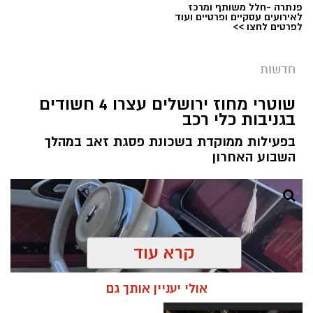
פנתרה -חלל משותף ומרכז
לאירועים עסקיים ופרטיים ועוד
לפרטים לחצו >>
קרדיט: עיריית ירושלים
חדשות
מערכת ירושלים נט / 09:02 05.08.26
שוטרי מחוז ירושלים עצרו 4 חשודים
תגים:
ירושלים חוגגת 60
בגניבות כלי רכב
עיריית ירושלים חושפת את הלוגו הרשמי לציון 60
בפעילות ממוקדת בשכונת פסגת זאב במהלך
שנה לאיחוד הבירה - סמל ייחודי שילווה את כלל
השבוע האחרון
אירועי שנת החגיגות ויופיע לצד הלוגו הרשמי של
עיריית ירושלים בכל הפרסומים העירוניים.
שנת ה-60 תיפתח באופן רשמי ב-1 בספטמבר 2026
ותימשך לאורך השנה, עד לאחר אירועי יום ירושלים,
קרא עוד
שיצוין בכ''ח באייר תשפ''ז, ה-4 ביוני 2027. במהלך
התקופה יתקיימו עשרות אירועי תרבות, מורשת,
אולי יעניין אותך גם
חינוך, ספורט וקהילה ברחבי העיר, אשר יספרו את