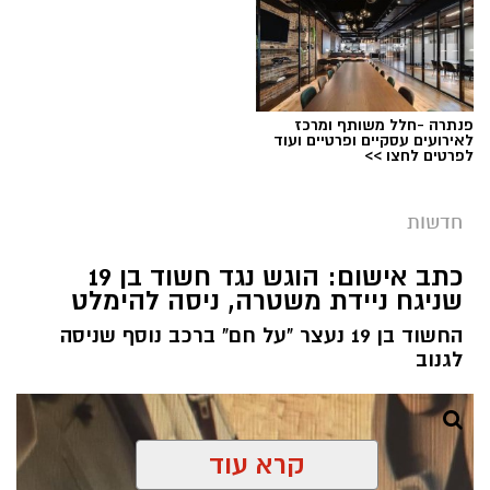
פנתרה -חלל משותף ומרכז
לאירועים עסקיים ופרטיים ועוד
לפרטים לחצו >>
חדשות
צילום: דוברות המשטרה
מערכת ירושלים נט / 08:55 10.08.26
כתב אישום: הוגש נגד חשוד בן 19
שניגח ניידת משטרה, ניסה להימלט
תגים:
רצח עובד זר בשכונת קטמון
החשוד בן 19 נעצר "על חם" ברכב נוסף שניסה
בתאריך 23 ביולי הוזעקו כוחות משטרה לדירה
לגנוב
בשכונת קטמון בירושלים, בעקבות דיווח על אדם
שאותר ללא רוח חיים כשעל גופו סימני אלימות.
שוטרי מחוז ירושלים שהגיעו למקום סגרו את הזירה
והחלו בבדיקת נסיבות האירוע, בסיוע חוקרי הזיהוי