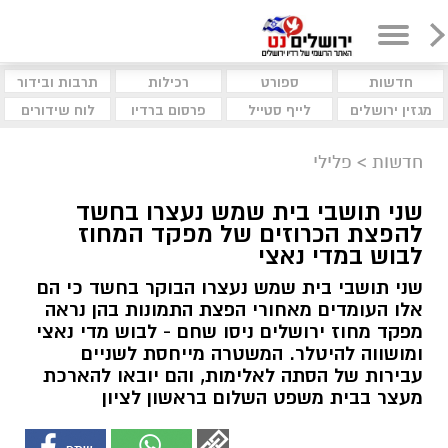
חדשות
ספורט
רכילות
תרבות ובידור
מגזין ירושלים
לייף סטייל
פרסום ברדיו
לוח שידורים
חדשות
>
פלילי
שני תושבי בית שמש נעצרו בחשד
להפצת הכרוזים של מפקד המחוז
לבוש במדי נאצי
שני תושבי בית שמש נעצרו הבוקר בחשד כי הם
אלו העומדים מאחורי הפצת התמונות בהן נראה
מפקד מחוז ירושלים ניסו שחם - לבוש מדי נאצי
ומושווה להיטלר. המשטרה מייחסת לשניים
עבירות של הסתה לאלימות, והם יובאו להארכת
מעצר בבית משפט השלום בראשון לציון