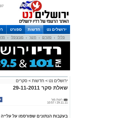
07 אוגוסט 2026 / 09:59
ירושלים נט
חדשות
ספורט
רכ
פלילי
סקרים
חינוך
מוניציפלי
חדש
לפרסום ברדיו צרו קשר
לוח שדורים
|
|
|
|
ירושלים נט
>
חדשות
>
סקרים
שאלת סקר 29-11-2011
רעות מור
29.11.11 / 10:57
בעקבות הנתונים שפורסמו על עלייה 