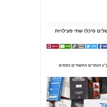
לים סיכלו שתי פעילויות
רו שלושה חשודים ונתפסו כ-7.5 ק"ג חומרים החשודים כסמים
וד