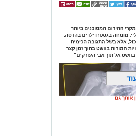
אריך את מעצר אחד החשודים עד
 ובמסגרת מעקב סמוי אחר רכב החשוד
אות סחר בחומרים אסורים. השוטרים
קרי החירום המסוכנים ביותר
ביצעו את מעצר הנהגת, ובחיפוש ברכב נתפסו למעלה מ-2 ק"ג של חומרים
יי, מומחה בגסטרו ילדים בהדסה,
החשודים כסמים מסוכנים, טלפון נייד ו-1,700 ש"ח במזומן. החשודה (25) תושבת
כול, אלא בשל התגובה הכימית
פול חקירה.
ות חמורות בוושט בתוך זמן קצר
בוושט אל תוך אבי העורקים״
.
וד
ן אותך גם