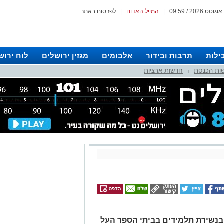
|
המייל האדום
|
לפרסום באתר
ילות
תרבות ובידור
אלבומים
מגזין ירושלים
לוח ירוש
ות הכנסת
חדשות ארציות
 רדיו ירושלים
|
בנשירת תלמידים בביתי הספר העל