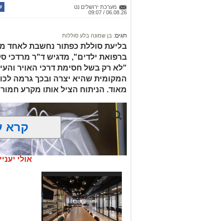
החשודים הועברו לחקירה, ובית המשפט ה
מערכת ירושלים נט
06.08.26 / 09:07
לתאריך 6.8.26.
בפעילות נוספת של בלשי תחנת בית שמש,
תגים:
בן שמונה בלע סוללות
בסחר בסמים, זוהו על פי החשד שתי עסק
בליעת סוללת כפתור נחשבת לאחד ממ
ברפואת ילדים", מדגיש ד"ר מרדכי סל
"לא רק בשל חסימת דרכי האויר והעי
העיר ירושלים נעצרה והועברה להמשיך טי
המקומית שהיא יצרה ובכך גרמה לכווי
מאוד. הניתוח הציל אותו מקרע חמור 
מעצרם של החשודים הוארך בבית המשפט
קרא ע
אולי יעניי