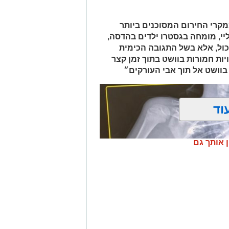
 ובמסגרת מעקב סמוי אחר רכב החשוד
אות סחר בחומרים אסורים. השוטרים
קרי החירום המסוכנים ביותר
ביצעו את מעצר הנהגת, ובחיפוש ברכב נתפסו למעלה מ-2 ק"ג של חומרים
יי, מומחה בגסטרו ילדים בהדסה,
החשודים כסמים מסוכנים, טלפון נייד ו-1,700 ש"ח במזומן. החשודה (25) תושבת
כול, אלא בשל התגובה הכימית
פול חקירה.
ות חמורות בוושט בתוך זמן קצר
בוושט אל תוך אבי העורקים״
.
וד
ן אותך גם