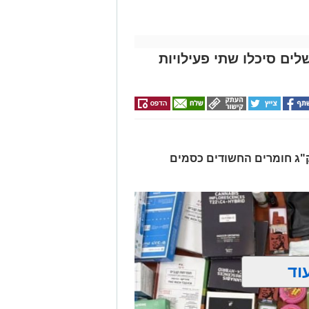
לים סיכלו שתי פעילויות
רו שלושה חשודים ונתפסו כ-7.5 ק"ג חומרים החשודים כסמים
וד