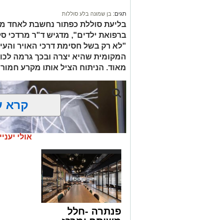
בפעילות נוספת של בלשי תחנת בית שמש,
תגים:
בן שמונה בלע סוללות
בסחר בסמים, זוהו על פי החשד שתי עסק
בליעת סוללת כפתור נחשבת לאחד ממ
ברפואת ילדים", מדגיש ד"ר מרדכי סל
"לא רק בשל חסימת דרכי האויר והעי
העיר ירושלים נעצרה והועברה להמשיך טי
המקומית שהיא יצרה ובכך גרמה לכווי
מאוד. הניתוח הציל אותו מקרע חמור 
מעצרם של החשודים הוארך בבית המשפט
קרא ע
אולי יעניי
פנתרה -חלל