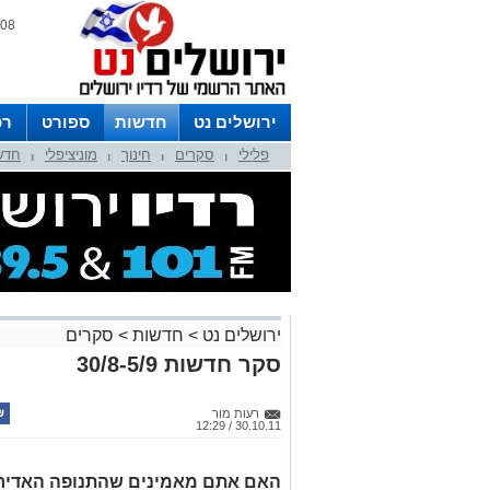
08 אוגוסט 2026 / 01:59
ירושלים נט
חדשות
ספורט
רכ
פלילי
סקרים
חינוך
מוניציפלי
חדש
לפרסום ברדיו צרו קשר
לוח שדורים
|
|
|
|
ירושלים נט
>
חדשות
>
סקרים
סקר חדשות 30/8-5/9
רעות מור
30.10.11 / 12:29
האם אתם מאמינים שהתנופה האדיר