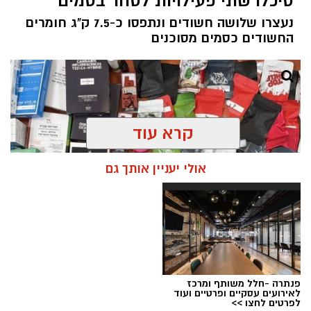
סיכלו שתי פעילויות לסחר בסמים
נעצרו שלושה חשודים ונתפסו כ-7.5 ק"ג חומרים
החשודים כסמים מסוכנים
קרא עוד
אולי יעניין אותך גם
פנתרה -חלל משותף ומרכז
צילום: דוברות המשטרה
לאירועים עסקיים ופרטיים ועוד
לפרטים לחצו >>
מערכת ירושלים נט / 09:11 06.08.26