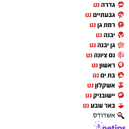
לדבריה, דבר לא נראה חריג באותו הרגע,
והמשפחה המשיכה בשגרת היום. אלא שכעבור חצי
שעה חזר הילד אל הסוללה, ללא ידיעת הוריו,
ומתוך סקרנות הכניס אותה לפיו. "מעשה של
משחק של ילדים, להכניס לפה, זה כנראה מדגדג
בפה בגלל הזרם החשמלי שהיא יוצרת". לדברי
האם, מדובר היה בהתנהגות תמימה לחלוטין, ללא
כל הבנה של הסכנה האדירה הטמונה בכך. במשך
מספר שניות שיחק הילד עם הסוללה בפיו, עד
שלפתע החליקה ונבלעה. "זו בטרייה קטנה,
שטוחה, פשוטה כזו," היא מתארת, "מייד לאחר מכן
הוא הבין שמשהו לא בסדר כשורה, ורץ לספר לנו
מה קרה".
"בתחילה ניסינו לגרום לו להקיא," מספרים הוריו.