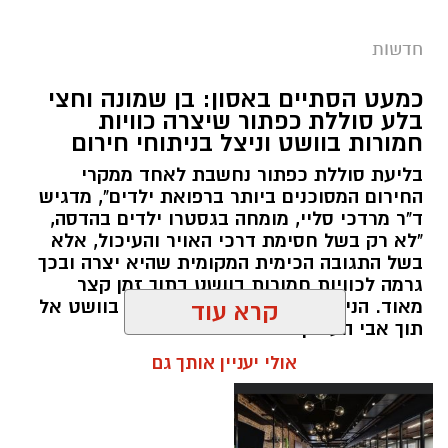
תגים:
סמים
חדשות
במסגרת המאבק הנחוש של שוטרי מרחב ציון בנגע
כמעט הסתיים באסון: בן שמונה וחצי
הסמים המסוכנים, בוצעו בימים האחרונים שתי
בלע סוללת כפתור שיצרה כוויות
פעילויות ממוקדות, שהובילו למעצר של שלושה
חמורות בוושט וניצל בניתוחי חירום
חשודים ולתפיסת כמויות גדולות של חומרים
בליעת סוללת כפתור נחשבת לאחד ממקרי
החשודים כסמים מסוכנים, כסף מזומן ואמצעים
החירום המסוכנים ביותר ברפואת ילדים", מדגיש
נוספים.
ד"ר מרדכי סליי, מומחה בגסטרו ילדים בהדסה,
"לא רק בשל חסימת דרכי האויר והעיכול, אלא
בפעילות בלשי תחנת לב הבירה שביצעו חיפוש
בשל התגובה הכימית המקומית שהיא יצרה ובכך
גרמה לכוויות חמורות בוושט בתוך זמן קצר
ע"פ צו בימ"ש, אותרו שני כלי רכב שעוררו את
מאוד. הניתוח הציל אותו מקרע חמור בוושט אל
קרא עוד
חשדם של השוטרים. לאחר מעקב סמוי נעצרו שני
תוך אבי העורקים״
חשודים (27,31) תושבי העיר ירושלים. ובחיפוש בכלי
אולי יעניין אותך גם
הרכב נתפסו כ-5.5 ק"ג של חומרים החשודים
כסמים מסוכנים, 15,140 ש"ח במזומן, שבעה
טלפונים ניידים וכלי עישון. שני החשודים הועברו