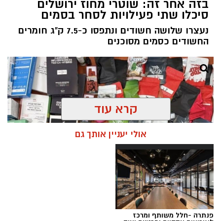
בזה אחר זה: שוטרי מחוז ירושלים
סיכלו שתי פעילויות לסחר בסמים
נעצרו שלושה חשודים ונתפסו כ-7.5 ק"ג חומרים
החשודים כסמים מסוכנים
קרא עוד
אולי יעניין אותך גם
פנתרה -חלל משותף ומרכז
צילום: דוברות המשטרה