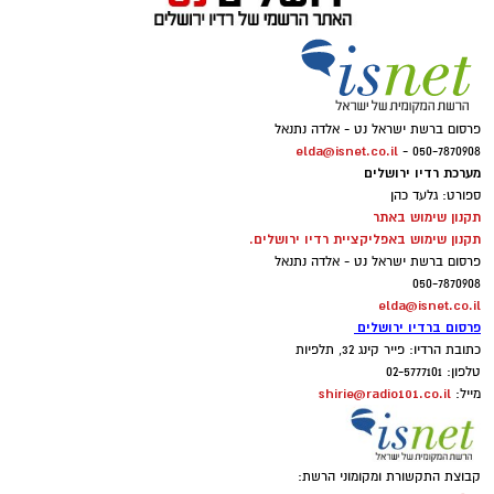
פרסום ברשת ישראל נט - אלדה נתנאל
elda@isnet.co.il
050-7870908 -
מערכת רדיו ירושלים
ספורט: גלעד כהן
תקנון שימוש באתר
תקנון שימוש באפליקציית רדיו ירושלים.
פרסום ברשת ישראל נט - אלדה נתנאל
050-7870908
elda@isnet.co.il
פרסום ברדיו ירושלים
כתובת הרדיו: פייר קינג 32, תלפיות
טלפון: 02-5777101
shirie@radio101.co.il
מייל:
קבוצת התקשורת ומקומוני הרשת: