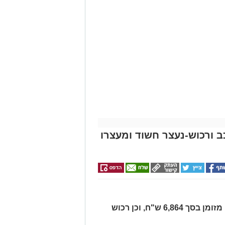
כב ורכוש-נעצר חשוד ומעצרו
בחיפוש ברכב נתפסו סכין, סכום כסף מזומן בסך 6,864 ש"ח, וכן רכוש