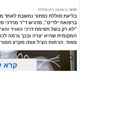
בפעילות נוספת של בלשי תחנת בית שמש,
תגים:
בן שמונה בלע סוללות
בסחר בסמים, זוהו על פי החשד שתי עסק
בליעת סוללת כפתור נחשבת לאחד ממ
ברפואת ילדים", מדגיש ד"ר מרדכי סל
"לא רק בשל חסימת דרכי האויר והעי
העיר ירושלים נעצרה והועברה להמשיך טי
המקומית שהיא יצרה ובכך גרמה לכווי
מאוד. הניתוח הציל אותו מקרע חמור 
מעצרם של החשודים הוארך בבית המשפט
קרא ע
אולי יעניי
פנתרה -חלל