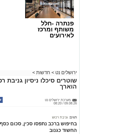
פנתרה -חלל
משותף ומרכז
לאירועים
עסקיים ופרטיים
ועוד לפרטים
לחצו >>
ירושלים נט
>
חדשות
>
שוטרים סיכלו ניסיון גניבת ר
הוארך
מערכת ירושלים נט
09.08.26 / 08:20
תגים:
גניבת רכוש
החשוד כגנוב