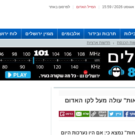
|
המייל האדום
|
לפרסום באתר
ילות
תרבות ובידור
אלבומים
מגזין ירושלים
לוח ירוש
ות הכנסת
חדשות ארציות
 רדיו ירושלים
|
ת" עולה מעל לקו האדום
ות" נמצא כי: אם היו נערכות היום