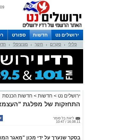
09 אוגוסט 2026 / 15:59
ירושלים נט
חדשות
ספורט
רכ
פלילי
סקרים
חינוך
מוניציפלי
חדש
לפרסום ברדיו צרו קשר
לוח שדורים
|
|
|
|
ירושלים נט
>
חדשות
>
חדשות הכנסת
התחזקות של מפלגת "העצמאו
ליאת בל סומר
16.08.11 / 10:47
בסקר שנערך על ידי מכון "מאגר המוח