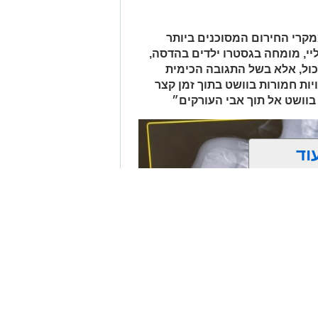
 ובמסגרת מעקב סמוי אחר רכב החשוד
אות סחר בחומרים אסורים. השוטרים
קרי החירום המסוכנים ביותר
ביצעו את מעצר הנהגת, ובחיפוש ברכב נתפסו למעלה מ-2 ק"ג של חומרים
יי, מומחה בגסטרו ילדים בהדסה,
החשודים כסמים מסוכנים, טלפון נייד ו-1,700 ש"ח במזומן. החשודה (25) תושבת
כול, אלא בשל התגובה הכימית
פול חקירה.
ות חמורות בוושט בתוך זמן קצר
בוושט אל תוך אבי העורקים״
.
וד
ן אותך גם