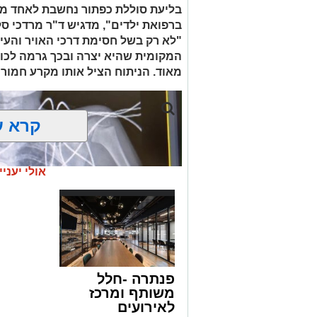
בסחר בסמים, זוהו על פי החשד שתי עסק
בליעת סוללת כפתור נחשבת לאחד ממ
ברפואת ילדים", מדגיש ד"ר מרדכי סל
"לא רק בשל חסימת דרכי האויר והעי
העיר ירושלים נעצרה והועברה להמשיך טי
המקומית שהיא יצרה ובכך גרמה לכווי
מאוד. הניתוח הציל אותו מקרע חמור 
מעצרם של החשודים הוארך בבית המשפט
קרא ע
אולי יעניי
פנתרה -חלל
משותף ומרכז
לאירועים