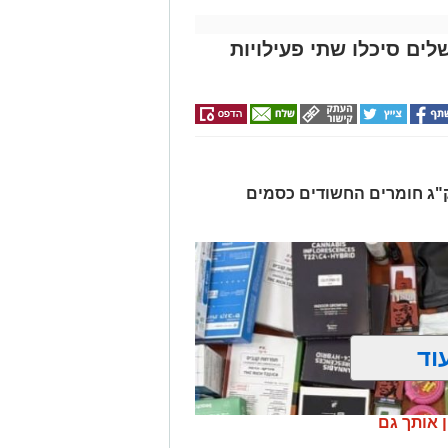
לים סיכלו שתי פעילויות
רו שלושה חשודים ונתפסו כ-7.5 ק"ג חומרים החשודים כסמים
וד
ן אותך גם