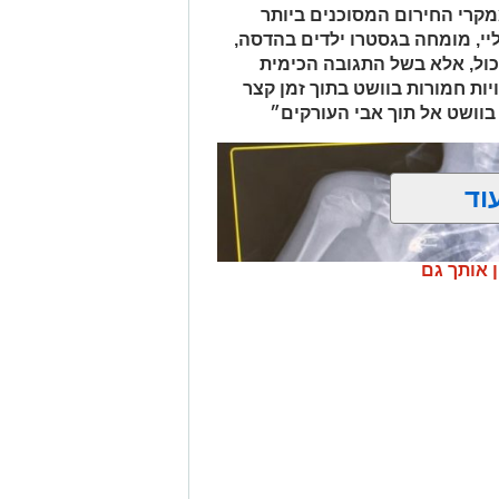
אות סחר בחומרים אסורים. השוטרים
קרי החירום המסוכנים ביותר
ביצעו את מעצר הנהגת, ובחיפוש ברכב נתפסו למעלה מ-2 ק"ג של חומרים
יי, מומחה בגסטרו ילדים בהדסה,
החשודים כסמים מסוכנים, טלפון נייד ו-1,700 ש"ח במזומן. החשודה (25) תושבת
כול, אלא בשל התגובה הכימית
פול חקירה.
ות חמורות בוושט בתוך זמן קצר
בוושט אל תוך אבי העורקים״
.
וד
ן אותך גם