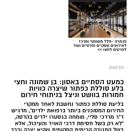
פנתרה -חלל משותף ומרכז
צילום: דוברות המשטרה
לאירועים עסקיים ופרטיים ועוד
לפרטים לחצו >>
מערכת ירושלים נט / 09:11 06.08.26
תגים:
סמים
חדשות
במסגרת המאבק הנחוש של שוטרי מרחב ציון בנגע
כמעט הסתיים באסון: בן שמונה וחצי
הסמים המסוכנים, בוצעו בימים האחרונים שתי
בלע סוללת כפתור שיצרה כוויות
פעילויות ממוקדות, שהובילו למעצר של שלושה
חמורות בוושט וניצל בניתוחי חירום
חשודים ולתפיסת כמויות גדולות של חומרים
בליעת סוללת כפתור נחשבת לאחד ממקרי
החשודים כסמים מסוכנים, כסף מזומן ואמצעים
החירום המסוכנים ביותר ברפואת ילדים", מדגיש
נוספים.
ד"ר מרדכי סליי, מומחה בגסטרו ילדים בהדסה,
"לא רק בשל חסימת דרכי האויר והעיכול, אלא
בפעילות בלשי תחנת לב הבירה שביצעו חיפוש
בשל התגובה הכימית המקומית שהיא יצרה ובכך