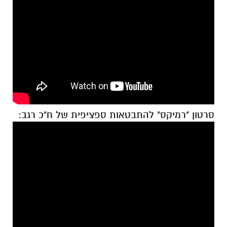
סרטון "רמיקס" להתבטאות ספציפית של ח"כ רגב: