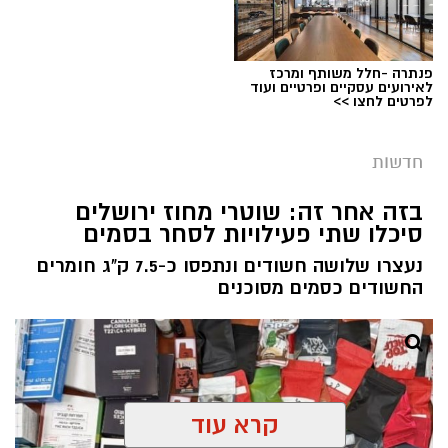
פנתרה -חלל משותף ומרכז
צילום: דוברות המשטרה
לאירועים עסקיים ופרטיים ועוד
לפרטים לחצו >>
מערכת ירושלים נט / 08:20 09.08.26
תגים:
גניבת רכוש
חדשות
בסוף שבוע האחרון, במהלך פעילות אכיפה של
בזה אחר זה: שוטרי מחוז ירושלים
שוטרי תחנת מוריה בשכונת בית צפאפא, הבחינו
סיכלו שתי פעילויות לסחר בסמים
השוטרים ברכב שביצע עבירת תנועה. השוטרים
נעצרו שלושה חשודים ונתפסו כ-7.5 ק"ג חומרים
כרזו לנהג לעצור לבדיקה, הנהג החשוד החל בניסיון
החשודים כסמים מסוכנים
להימלט.
במהלך מרדף קצר פגע הנהג במספר כלי רכב וגרם
להם נזק, עד שביצע תאונה עצמית כשפגע בפח
אשפה ונעצר על ידי השוטרים.
קרא עוד
מהחקירה עלה כי מדובר בחשוד (34) תושב