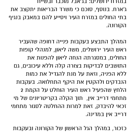
במזרח ירושלים: בג'אבל מוכבר ובשייח
ג'ארח. בנוסף, סוכם כי משרד הבריאות יתקצב את
בתי החולים במזרח העיר ויסייע להם במאבק בנגיף
הקורונה.
המהלך התבצע בעקבות פנייה דחופה שהעביר
ראש העיר ירושלים, משה ליאון, למנהלי קופות
החולים, במסגרתה הנחה ליאון להפנות את
התושבים לבדיקות בצורה קלה וללא עיכובים, גם
ללא הפניה, וזאת על מנת להגדיל את כמות
הנבדקים ולהקטין את היקף התחלואה. בעקבות
הלחץ שהפעיל ראש העיר הוחלט על הקמת 2
מתחמי דרייב אין, תוך הקלה בקריטריונים של מי
זכאי להיבדק, זאת למרות ההחלטה לסגור מתחמי
דרייב אין במדינה.
כזכור, במהלך הגל הראשון של הקורונה ובעקבות