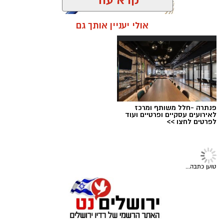
הקשים ביותר במקרים מסוג זה וניצלו חייו של בן 8
וחצי מירושלים.
אולי יעניין אותך גם
בזכות תגובה מהירה של הוריו והטיפול המיידי של
מעצרם של החשודים הוארך בבית המשפט.
הצוות הרפואי אשר הבין כי כל דקה שעוברת הינה
קריטית ומסכנת את חייו, הסתיים האירוע ללא
הטרגדיה שעלולה הייתה להתרחש.
"הילד שיחק בטאבלט בבית," מספרת אימו. "זה
פנתרה -חלל משותף ומרכז
טאבלט שנועד לציורים וקשקושים והוא שיחק בו עד
לאירועים עסקיים ופרטיים ועוד
לפרטים לחצו >>
שבשלב מסוים נגמרה הסוללה. הוא הוציא אותה
מהמכשיר והניח על דלפק המטבח".
קרדיט: עיריית ירושלים
חדשות
מערכת ירושלים נט / 09:02 05.08.26
שוטרי מחוז ירושלים עצרו 4 חשודים
תגים:
ירושלים חוגגת 60
בגניבות כלי רכב
עיריית ירושלים חושפת את הלוגו הרשמי לציון 60
בפעילות ממוקדת בשכונת פסגת זאב במהלך
שנה לאיחוד הבירה - סמל ייחודי שילווה את כלל
השבוע האחרון