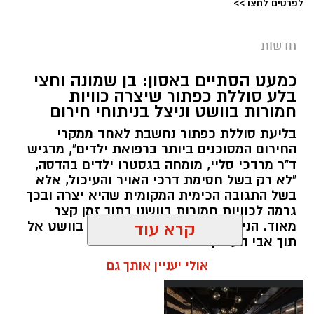
לפרטים לחצו >>
מערכת ירושלים נט / 09:11 06.08.26
תגים:
סמים
חדשות
במסגרת המאבק הנחוש של שוטרי מרחב ציון בנגע
כמעט הסתיים באסון: בן שמונה וחצי
הסמים המסוכנים, בוצעו בימים האחרונים שתי
בלע סוללת כפתור שיצרה כוויות
פעילויות ממוקדות, שהובילו למעצר של שלושה
חמורות בוושט וניצל בניתוחי חירום
חשודים ולתפיסת כמויות גדולות של חומרים
בליעת סוללת כפתור נחשבת לאחד ממקרי
החשודים כסמים מסוכנים, כסף מזומן ואמצעים
החירום המסוכנים ביותר ברפואת ילדים", מדגיש
נוספים.
ד"ר מרדכי סליי, מומחה בגסטרו ילדים בהדסה,
"לא רק בשל חסימת דרכי האויר והעיכול, אלא
בפעילות בלשי תחנת לב הבירה שביצעו חיפוש
בשל התגובה הכימית המקומית שהיא יצרה ובכך
גרמה לכוויות חמורות בוושט בתוך זמן קצר
ע"פ צו בימ"ש, אותרו שני כלי רכב שעוררו את
מאוד. הניתוח הציל אותו מקרע חמור בוושט אל
קרא עוד
חשדם של השוטרים. לאחר מעקב סמוי נעצרו שני
תוך אבי העורקים״
חשודים (27,31) תושבי העיר ירושלים. ובחיפוש בכלי
אולי יעניין אותך גם
הרכב נתפסו כ-5.5 ק"ג של חומרים החשודים
כסמים מסוכנים, 15,140 ש"ח במזומן, שבעה
טלפונים ניידים וכלי עישון. שני החשודים הועברו