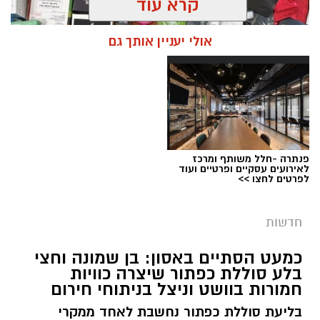
קרא עוד
אולי יעניין אותך גם
פנתרה -חלל משותף ומרכז
צילום: דוברות המשטרה
לאירועים עסקיים ופרטיים ועוד
לפרטים לחצו >>
מערכת ירושלים נט / 09:11 06.08.26
תגים:
סמים
חדשות
במסגרת המאבק הנחוש של שוטרי מרחב ציון בנגע
כמעט הסתיים באסון: בן שמונה וחצי
הסמים המסוכנים, בוצעו בימים האחרונים שתי
בלע סוללת כפתור שיצרה כוויות
פעילויות ממוקדות, שהובילו למעצר של שלושה
חמורות בוושט וניצל בניתוחי חירום
חשודים ולתפיסת כמויות גדולות של חומרים
בליעת סוללת כפתור נחשבת לאחד ממקרי