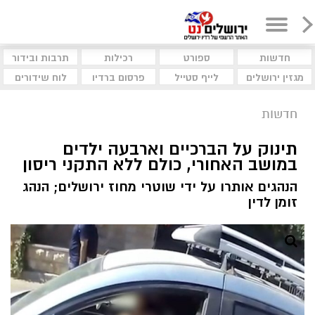
חדשות
ספורט
רכילות
תרבות ובידור
מגזין ירושלים
לייף סטייל
פרסום ברדיו
לוח שידורים
חדשות
תינוק על הברכיים וארבעה ילדים
במושב האחורי, כולם ללא התקני ריסון
הנהגים אותרו על ידי שוטרי מחוז ירושלים; הנהג
זומן לדין