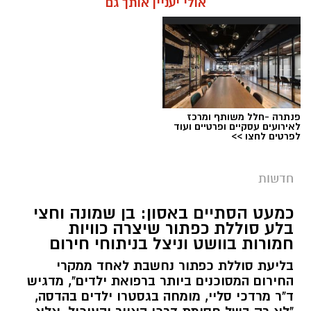
אולי יעניין אותך גם
פנתרה -חלל משותף ומרכז
צילום: דוברות המשטרה
לאירועים עסקיים ופרטיים ועוד
לפרטים לחצו >>
מערכת ירושלים נט / 09:11 06.08.26
תגים:
סמים
חדשות
במסגרת המאבק הנחוש של שוטרי מרחב ציון בנגע
כמעט הסתיים באסון: בן שמונה וחצי
הסמים המסוכנים, בוצעו בימים האחרונים שתי
בלע סוללת כפתור שיצרה כוויות
פעילויות ממוקדות, שהובילו למעצר של שלושה
חמורות בוושט וניצל בניתוחי חירום
חשודים ולתפיסת כמויות גדולות של חומרים
בליעת סוללת כפתור נחשבת לאחד ממקרי
החשודים כסמים מסוכנים, כסף מזומן ואמצעים
החירום המסוכנים ביותר ברפואת ילדים", מדגיש
נוספים.
ד"ר מרדכי סליי, מומחה בגסטרו ילדים בהדסה,