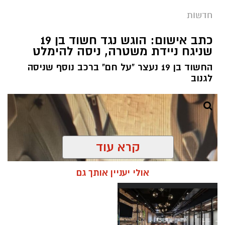
חדשות
צילום: דוברות המשטרה
מערכת ירושלים נט / 08:55 10.08.26
כתב אישום: הוגש נגד חשוד בן 19
שניגח ניידת משטרה, ניסה להימלט
תגים:
רצח עובד זר בשכונת קטמון
החשוד בן 19 נעצר "על חם" ברכב נוסף שניסה
בתאריך 23 ביולי הוזעקו כוחות משטרה לדירה
לגנוב
בשכונת קטמון בירושלים, בעקבות דיווח על אדם
שאותר ללא רוח חיים כשעל גופו סימני אלימות.
שוטרי מחוז ירושלים שהגיעו למקום סגרו את הזירה
והחלו בבדיקת נסיבות האירוע, בסיוע חוקרי הזיהוי
הפלילי (מז”פ).
קרא עוד
במהלך הבדיקה הראשונית עלה חשד כי מדובר
אולי יעניין אותך גם
באירוע פלילי. בעקבות הממצאים הגיע מפקד מחוז
ירושלים, ניצב אבשלום פלד, לזירה וקיים הערכת
מצב עם פיקוד המחוז. בסיומה הנחה על ביצוע
פעולות חקירה מהירות והטיל את חקירת המקרה