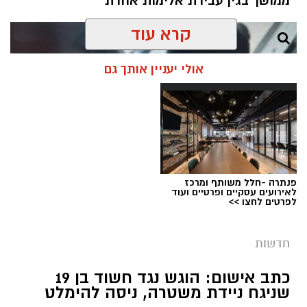
ממושך בגין עבירת אלימות אחרת
קרא עוד
אולי יעניין אותך גם
פנתרה -חלל משותף ומרכז
לאירועים עסקיים ופרטיים ועוד
לפרטים לחצו >>
חדשות
צילום: דוברות המשטרה
מערכת ירושלים נט / 08:55 10.08.26
כתב אישום: הוגש נגד חשוד בן 19
שניגח ניידת משטרה, ניסה להימלט
תגים:
רצח עובד זר בשכונת קטמון