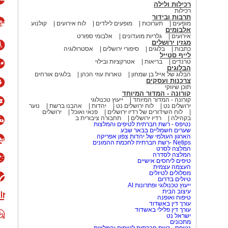
רכילות ולילה
רכילות
תרבות ובידור
מופעים
תערוכות
מופעים לילדים
לוח אירועים
קולנוע
אלבומים
אירועים
גלריות מועדונים
אלבומי ספורט
מגזין ירושלים
כתבות
בלוגים
סיפורי ירושלים
אסטרולוגיה
לייף סטייל
טרנדים
בריאות
אטרקציות ובילוי
הבלוגים
הבלוג של אייל בן שמחון
טארות עוזי הכהן
בלוגים אורחים
צרכנות ועסקים
תוכן שיווקי
קורונה - המדור המיוחד
קורונה - המדור המיוחד
ייעוץ טכנולוגי
ירושלים נט
לוח ירושלים נט
יהדות
אהבנו ברשת
נוער
לוח השידורים של רדיו ירושלים
פנאי ואוכל
ירושלים
בקהילה
רדיו ירושלים
תחבורה ציבורית ב
נטיפס - רשת חברתית לטיפים והמלצות
שערים חשמליים בבאר שבע
הארגון העולמי של יהדות צפון אפריקה
Netips -רשת חברתית לחכמת ההמונים
המלצה לסרט
המלצה לסדרה
טיפים ליחסים אישיים
העצמה עצמית
מסלולים לטיולים
טיולים בדרום
ייעוץ טכנולוגי ופתרונות AI
עיצוב הבית
טיפוח ואופנה
עורך דין באשדוד
עורך דין פלילי באשדוד
ישראל נט
מתכונים