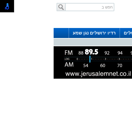
לים
רדיו ירושלים נגן שמע