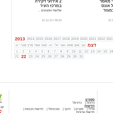
שי מאסר
2 אירועי דקירה
 אונס
במרכז העיר
מגזר
שלושת הפצועים ...
09:33 / 22.12.13
2013
2014
2015
2016
2017
2018
2019
2020
2021
2022
202
דצמ
נוב
אוק
ספט
אוג
יול
יונ
מאי
אפר
מרץ
פבר
ינו
1
2
3
4
5
6
7
8
9
10
11
12
13
14
15
1
22
21
23
24
25
26
27
28
29
30
31
ספורט
כדורגל
כדורסל
חדשות
קבו
פלילי
סקרים
חינוך
מוניציפלי
חדשות הכנסת
חדשות ארציות