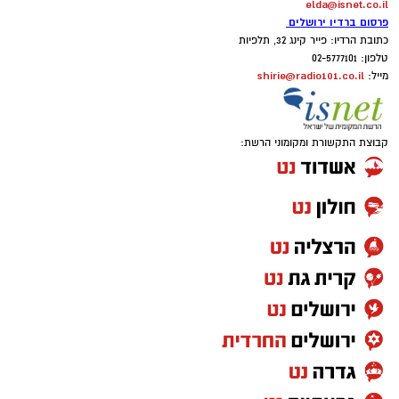
elda@isnet.co.il
פרסום ברדיו ירושלים
כתובת הרדיו: פייר קינג 32, תלפיות
טלפון: 02-5777101
shirie@radio101.co.il
מייל:
קבוצת התקשורת ומקומוני הרשת: