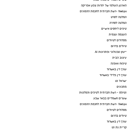
הארגון העולמי של יהדות צפון אפריקה
Netips -רשת חברתית לחכמת ההמונים
המלצה לסרט
המלצה לסדרה
טיפים ליחסים אישיים
העצמה עצמית
מסלולים לטיולים
טיולים בדרום
ייעוץ טכנולוגי ופתרונות AI
עיצוב הבית
טיפוח ואופנה
עורך דין באשדוד
עורך דין פלילי באשדוד
ישראל נט
מתכונים
נטיפס - רשת חברתית לטיפים והמלצות
שערים חשמליים בבאר שבע
Netips -רשת חברתית לחכמת ההמונים
מסלולים לטיולים
טיולים בדרום
עורך דין באשדוד
קריית גת נט