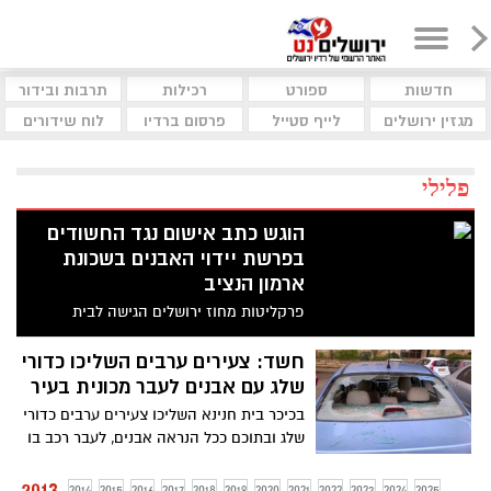
חדשות
ספורט
רכילות
תרבות ובידור
מגזין ירושלים
לייף סטייל
פרסום ברדיו
לוח שידורים
פלילי
הוגש כתב אישום נגד החשודים
בפרשת יידוי האבנים בשכונת
ארמון הנציב
פרקליטות מחוז ירושלים הגישה לבית
המשפט המחוזי לנוער בעיר, כתב אישום כנגד
שבעה קטינים, תושבי צור באהר ירושלים,
חשד: צעירים ערבים השליכו כדורי
אשר היו מעורבים בפרשת יידוי האבנים
שלג עם אבנים לעבר מכונית בעיר
בשכונת ארמון הנציב וגרמו לפציעתה של
בכיכר בית חנינא השליכו צעירים ערבים כדורי
פעוטה כבת שנתיים
שלג ובתוכם ככל הנראה אבנים, לעבר רכב בו
נסעו זוג חרדים
2013
2014
2015
2016
2017
2018
2019
2020
2021
2022
2023
2024
2025