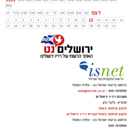
2026
דצמ
נוב
אוק
ספט
אוג
יול
יונ
מאי
אפר
מרץ
פבר
ינו
12
1
2
3
4
5
6
7
8
9
10
11
13
14
15
16
17
18
19
20
21
22
23
24
25
26
27
28
29
30
31
פרסום ברשת ישראל נט - אלדה נתנאל
elda@isnet.co.il
050-7870908 -
מערכת רדיו ירושלים
ספורט: גלעד כהן
תקנון שימוש באתר
תקנון שימוש באפליקציית רדיו ירושלים.
פרסום ברשת ישראל נט - אלדה נתנאל
050-7870908