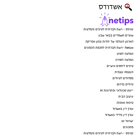
נטיפס - רשת חברתית לטיפים והמלצות
שערים חשמליים בבאר שבע
הארגון העולמי של יהדות צפון אפריקה
Netips -רשת חברתית לחכמת ההמונים
המלצה לסרט
המלצה לסדרה
טיפים ליחסים אישיים
העצמה עצמית
מסלולים לטיולים
טיולים בדרום
ייעוץ טכנולוגי ופתרונות AI
עיצוב הבית
טיפוח ואופנה
עורך דין באשדוד
עורך דין פלילי באשדוד
ישראל נט
מתכונים
נטיפס - רשת חברתית לטיפים והמלצות