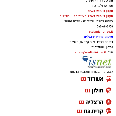
מערכת רדיו ירושלים
ספורט: גלעד כהן
תקנון שימוש באתר
תקנון שימוש באפליקציית רדיו ירושלים.
פרסום ברשת ישראל נט - אלדה נתנאל
050-7870908
elda@isnet.co.il
פרסום ברדיו ירושלים
כתובת הרדיו: פייר קינג 32, תלפיות
טלפון: 02-5777101
shirie@radio101.co.il
מייל:
קבוצת התקשורת ומקומוני הרשת: