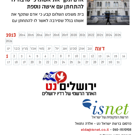
להתחתן עם אישה נוספת
בית משפט השלום קבע כי אדם שתקף את
אשתו בגלל שסירבה לאשר לו להתחתן עם
אישה נוספת יקבל שנת מאסר בפועל, מאסר
על תנאי למשך שישה חודשים ופיצוי
2013
2014
2015
2016
2017
2018
2019
2020
2021
2022
2023
2024
2025
למתלוננת בסך עשרת אלפים שקלים
2026
דצמ
נוב
אוק
ספט
אוג
יול
יונ
מאי
אפר
מרץ
פבר
ינו
1
2
3
4
5
6
7
8
9
10
11
12
13
14
15
16
17
18
19
20
21
22
23
24
25
26
27
28
29
30
31
פרסום ברשת ישראל נט - אלדה נתנאל
elda@isnet.co.il
050-7870908 -