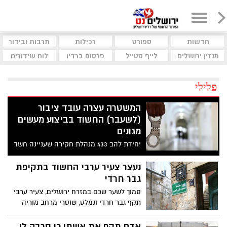
חדשות
ספורט
רכילות
תרבות ובידור
מגזין ירושלים
לייף סטייל
פרסום ברדיו
לוח שידורים
פלילי
המשטרה עצרה עובד ציבור
(לשעבר) החשוד בביצוע מעשים
מגונים
יחידת להב 433 מנהלת חקירה שעניינה חשד
לביצוע עבירות של הטרדה מינית ומעשים
מגונים על ידי עובד ציבור בתחום התרבות
נעצר צעיר ערבי החשוד בתקיפת
והרווחה בירושלים
גבר חרדי
סמוך לשער שכם במזרח ירושלים, צעיר ערבי
תקף גבר חרדי ונמלט, שוטרי מרחב מוריה
ולוחמי מג"ב עצרו את החשוד
אדם תקף את אשתו כי סרבה לו