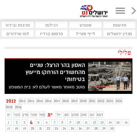
חדשות
ספורט
רכילות
תרבות ובידור
מגזין ירושלים
לייף סטייל
פרסום ברדיו
לוח שידורים
פלילי
האסון בהר הרצל: שניים
מהחשודים הורחקו מייעוץ
בטיחותי
מוטב מאוחר מאשר לעולם לא: בית המשפט
המחוזי קבע כי יצחק צוקר ואורן ורשבסקי לא
יוכלו לעסוק בייעוץ בטיחותי למשך שלושה
2012
2013
2014
2015
2016
2017
2018
2019
2020
2021
2022
2023
2024
חודשים. כתב אישום נגדם טרם הוגש
2025
2026
יונ
דצמ
נוב
אוק
ספט
אוג
יול
מאי
אפר
מרץ
פבר
ינו
4
1
2
3
5
6
7
8
9
10
11
12
13
14
15
16
17
18
19
20
21
22
23
24
25
26
27
28
29
30