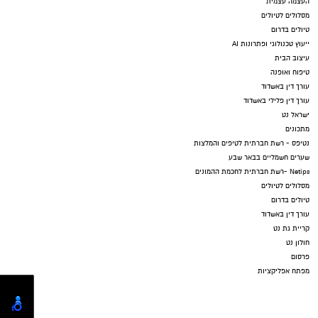
העצמה עצמית
מסלולים לטיולים
טיולים בדרום
ייעוץ טכנולוגי ופתרונות AI
עיצוב הבית
טיפוח ואופנה
עורך דין באשדוד
עורך דין פלילי באשדוד
ישראל נט
מתכונים
נטיפס - רשת חברתית לטיפים והמלצות
שערים חשמליים בבאר שבע
Netips -רשת חברתית לחכמת ההמונים
מסלולים לטיולים
טיולים בדרום
עורך דין באשדוד
קריית גת נט
חולון נט
פרסום
מפתח אפליקציות