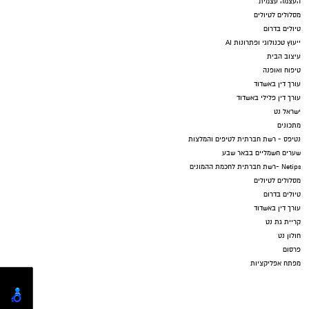
העצמה עצמית
מסלולים לטיולים
טיולים בדרום
ייעוץ טכנולוגי ופתרונות AI
עיצוב הבית
טיפוח ואופנה
עורך דין באשדוד
עורך דין פלילי באשדוד
ישראל נט
מתכונים
נטיפס - רשת חברתית לטיפים והמלצות
שערים חשמליים בבאר שבע
Netips -רשת חברתית לחכמת ההמונים
מסלולים לטיולים
טיולים בדרום
עורך דין באשדוד
קריית גת נט
חולון נט
פרסום
מפתח אפליקציות