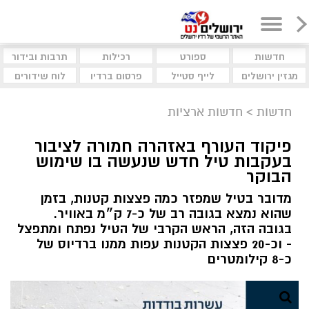
חדשות
ספורט
רכילות
תרבות ובידור
מגזין ירושלים
לייף סטייל
פרסום ברדיו
לוח שידורים
חדשות
>
חדשות ארציות
פיקוד העורף באזהרה חמורה לציבור
בעקבות טיל חדש שנעשה בו שימוש
הבוקר
מדובר בטיל שמפזר כמה פצצות קטנות, בזמן
שהוא נמצא בגובה רב של כ-7 ק״מ באוויר.
בגובה הזה, הראש הקרבי של הטיל נפתח ומתפצל
- וכ-20 פצצות הקטנות עפות ממנו ברדיוס של
כ-8 קילומטרים