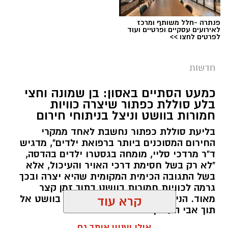
פנתרה -חלל משותף ומרכז
צילום: דוברות המשטרה
לאירועים עסקיים ופרטיים ועוד
לפרטים לחצו >>
מערכת ירושלים נט / 09:11 06.08.26
תגים:
סמים
חדשות
במסגרת המאבק הנחוש של שוטרי מרחב ציון בנגע
כמעט הסתיים באסון: בן שמונה וחצי
הסמים המסוכנים, בוצעו בימים האחרונים שתי
בלע סוללת כפתור שיצרה כוויות
פעילויות ממוקדות, שהובילו למעצר של שלושה
חמורות בוושט וניצל בניתוחי חירום
חשודים ולתפיסת כמויות גדולות של חומרים
בליעת סוללת כפתור נחשבת לאחד ממקרי
החשודים כסמים מסוכנים, כסף מזומן ואמצעים
החירום המסוכנים ביותר ברפואת ילדים", מדגיש
נוספים.
ד"ר מרדכי סליי, מומחה בגסטרו ילדים בהדסה,
"לא רק בשל חסימת דרכי האויר והעיכול, אלא
בפעילות בלשי תחנת לב הבירה שביצעו חיפוש
בשל התגובה הכימית המקומית שהיא יצרה ובכך
גרמה לכוויות חמורות בוושט בתוך זמן קצר
ע"פ צו בימ"ש, אותרו שני כלי רכב שעוררו את
מאוד. הניתוח הציל אותו מקרע חמור בוושט אל
קרא עוד
חשדם של השוטרים. לאחר מעקב סמוי נעצרו שני
תוך אבי העורקים״
חשודים (27,31) תושבי העיר ירושלים. ובחיפוש בכלי
אולי יעניין אותך גם