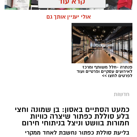
קרא עוד
אולי יעניין אותך גם
פנתרה -חלל משותף ומרכז
צילום: דוברות המשטרה
לאירועים עסקיים ופרטיים ועוד
לפרטים לחצו >>
מערכת ירושלים נט / 09:11 06.08.26
תגים:
סמים
חדשות
במסגרת המאבק הנחוש של שוטרי מרחב ציון בנגע
כמעט הסתיים באסון: בן שמונה וחצי
הסמים המסוכנים, בוצעו בימים האחרונים שתי
בלע סוללת כפתור שיצרה כוויות
פעילויות ממוקדות, שהובילו למעצר של שלושה
חמורות בוושט וניצל בניתוחי חירום
חשודים ולתפיסת כמויות גדולות של חומרים
בליעת סוללת כפתור נחשבת לאחד ממקרי
החשודים כסמים מסוכנים, כסף מזומן ואמצעים