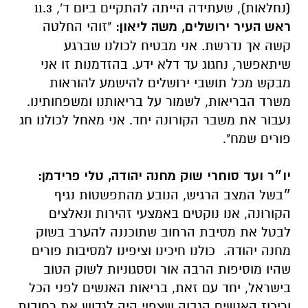
(נחלאות), שעתידה הייתה להתקיים ביום ד', 11.3
ראש העיר ירושלים, משה ליאון:
"זוהי החלטה
קשה אך נדרשת. אני מבטיח לכולנו שברגע
שיתאפשר, נחגוג עד דלא ידע. בהזדמנות זו אני
מבקש מכל תושבי ירושלים להישמע להוראות
משרד הבריאות, לשמור על בריאותנו ומשפחותינו.
נעבור את משבר הקורונה יחד. אני מאחל לכולנו חג
פורים שמח".
יו״ר ועד סוחרי שוק מחנה יהודה, טלי פרידמן:
״בשל המצב הרגיש, הנובע מהתפשטות נגיף
הקורונה, אנו נוקטים באמצעי זהירות ונאלצים
לבטל את מסיבת הרחוב שתוכננה להערב בשוק
מחנה יהודה. כולנו חיכינו וציפינו למסיבות פורים
שהיו מוסיפות הרבה אור וססגוניות לשוק הטוב
בישראל, יחד עם זאת, בריאות האנשים לפני הכל
וריכוז האנשים הגבוה שצפוי היה לגדוש את רחובות