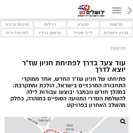
חדשות
ספורט
רכילות
תרבות ובידור
מגזין ירושלים
לייף סטייל
פרסום ברדיו
לוח שידורים
חדשות
עוד צעד בדרך לפתיחת חניון שז"ר
יוצא לדרך
פתיחתו של חניון שז"ר החדש, אחד ממוקדי
התחבורה המרכזיים בישראל, הולכת ומתקרבת:
במהלך חודש נובמבר יבוצעו עבודות לילה
להשלמת הסדרי התנועה הסופיים במנהרה, כחלק
מהשלב האחרון בפרויקט