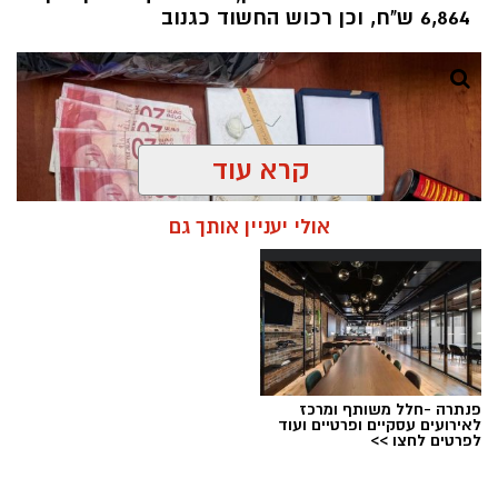
6,864 ש"ח, וכן רכוש החשוד כגנוב
קרא עוד
אולי יעניין אותך גם
פנתרה -חלל משותף ומרכז
צילום: דוברות המשטרה
לאירועים עסקיים ופרטיים ועוד
לפרטים לחצו >>
מערכת ירושלים נט / 08:20 09.08.26
תגים:
גניבת רכוש