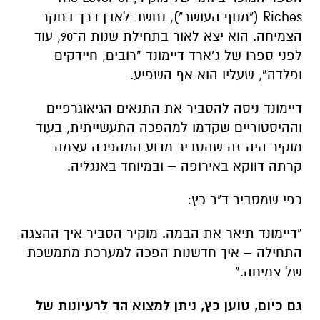
Riches
("מנוף העושר"), נחשב לאבן דרך בחקר
הצמיחה. הוא יצא לאור בתחילת שנות ה־90, עוד
לפני ספרו של ג’ארד דיימונד “רובים, חיידקים
ופלדה”, שעליו הוא אף השפיע.
דיימונד ניסה להסביר את התנאים הגיאוגרפיים
וההיסטוריים שקדמו למהפכה התעשייתית, בעוד
מוקיר היה זה שהסביר מדוע המהפכה עצמה
קרתה דווקא באירופה – ובמיוחד באנגליה.
כפי שמסביר ד"ר כץ:
“דיימונד תיאר את הבמה. מוקיר הסביר איך ההצגה
התחילה – איך חדשנות הפכה למערכת מתמשכת
של צמיחה.”
גם כיום, טוען כץ, ניתן למצוא הד לרעיונות של