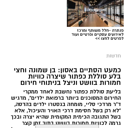
פנתרה -חלל משותף ומרכז
צילום: דוברות המשטרה
לאירועים עסקיים ופרטיים ועוד
לפרטים לחצו >>
מערכת ירושלים נט / 09:11 06.08.26
תגים:
סמים
חדשות
במסגרת המאבק הנחוש של שוטרי מרחב ציון בנגע
כמעט הסתיים באסון: בן שמונה וחצי
הסמים המסוכנים, בוצעו בימים האחרונים שתי
בלע סוללת כפתור שיצרה כוויות
פעילויות ממוקדות, שהובילו למעצר של שלושה
חמורות בוושט וניצל בניתוחי חירום
חשודים ולתפיסת כמויות גדולות של חומרים
בליעת סוללת כפתור נחשבת לאחד ממקרי
החשודים כסמים מסוכנים, כסף מזומן ואמצעים
החירום המסוכנים ביותר ברפואת ילדים", מדגיש
נוספים.
ד"ר מרדכי סליי, מומחה בגסטרו ילדים בהדסה,
"לא רק בשל חסימת דרכי האויר והעיכול, אלא
בפעילות בלשי תחנת לב הבירה שביצעו חיפוש
בשל התגובה הכימית המקומית שהיא יצרה ובכך
גרמה לכוויות חמורות בוושט בתוך זמן קצר
ע"פ צו בימ"ש, אותרו שני כלי רכב שעוררו את