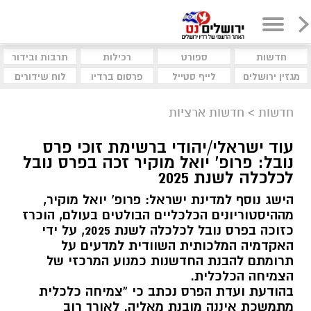
חדשות
ספורט
רכילות
תרבות ובידור
מגזין ירושלים
לייף סטייל
פרסום ברדיו
לוח שידורים
חדשות
>
חדשות ארציות
עוד ישראלי/יהודי ברשימת זוכי פרס
נובל: פרופ' יואל מוקיר זכה בפרס נובל
לכלכלה לשנת 2025
הישג נוסף למדינת ישראל: פרופ’ יואל מוקיר,
מההיסטוריונים הכלכליים הבולטים בעולם, הוכרז
כזוכה בפרס נובל לכלכלה לשנת 2025, על ידי
האקדמיה המלכותית השוודית למדעים על
תרומתם להבנת החדשנות כמנוע המרכזי של
הצמיחה הכלכלית.
בהודעת ועדת הפרס נכתב כי “צמיחה כלכלית
מתמשכת איננה מובנת מאליה. לאורך רוב