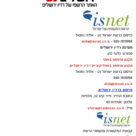
פרסום ברשת ישראל נט - אלדה נתנאל
elda@isnet.co.il
050-7870908 -
מערכת רדיו ירושלים
ספורט: גלעד כהן
תקנון שימוש באתר
תקנון שימוש באפליקציית רדיו ירושלים.
פרסום ברשת ישראל נט - אלדה נתנאל
050-7870908
elda@isnet.co.il
פרסום ברדיו ירושלים
כתובת הרדיו: פייר קינג 32, תלפיות
טלפון: 02-5777101
shirie@radio101.co.il
מייל:
קבוצת התקשורת ומקומוני הרשת: