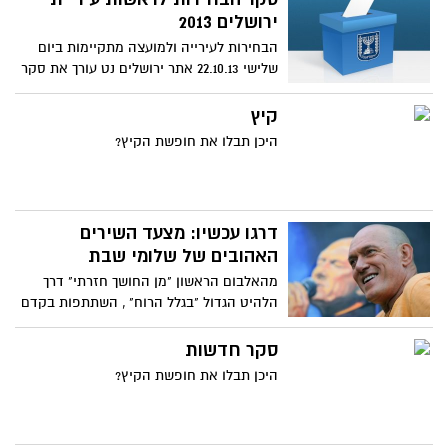
ירושלים 2013
הבחירות לעירייה ולמועצה מתקיימות ביום
שלישי 22.10.13 אתר ירושלים נט עורך את סקר
הבחירות הגדול בקרב תושבי ירושלים בעלי
זכות ההצבעה.
קיץ
היכן תבלו את חופשת הקיץ?
דרגו עכשיו: מצעד השירים
האהובים של שלומי שבת
מהאלבום הראשון "מן החושך חזרתי" דרך
הלהיט הגדול "בגלל הרוח" , השתתפות בקדם
אירוויזיון עם השיר "מכאן", ועד לקאמבק
הגדול עם "לכל אחד יש" ששר עם ליאור
סקר חדשות
נרקיס וההופעה ב" The voice" איזה שיר של
היכן תבלו את חופשת הקיץ?
של שלומי שבת אתם הכי אוהבים?