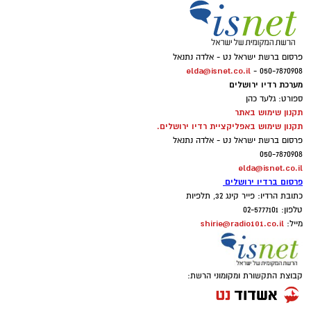
פרסום ברשת ישראל נט - אלדה נתנאל
elda@isnet.co.il
050-7870908 -
מערכת רדיו ירושלים
ספורט: גלעד כהן
תקנון שימוש באתר
תקנון שימוש באפליקציית רדיו ירושלים.
פרסום ברשת ישראל נט - אלדה נתנאל
050-7870908
elda@isnet.co.il
פרסום ברדיו ירושלים
כתובת הרדיו: פייר קינג 32, תלפיות
טלפון: 02-5777101
shirie@radio101.co.il
מייל:
קבוצת התקשורת ומקומוני הרשת: