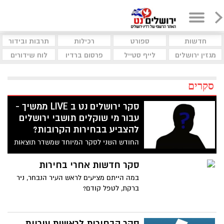
חדשות
ספורט
רכילות
תרבות ובידור
מגזין ירושלים
לייף סטייל
פרסום ברדיו
לוח שידורים
סקרים
סקר ירושלים נט ב LIVE ממשיך -
עבור מי שוקלים תושבי ירושלים
להצביע בבחירות הקרובות?
החודש השני לסקר המיוחד שמשדר תוצאות
ב LIVE - "אילו הבחירות לכנסת היו נערכות
היום, למי מבין המפלגות היית מצביע/ה ?" יש
סקר חדשות אחרי בחירות
להדגיש כי הסקר נוגע לתושבי ירושלים בלבד
במה הייתם מציעים לראש העיר הנבחר, ניר
ברקת, לטפל קודם?
סקר הבחירות לראשות עיריית