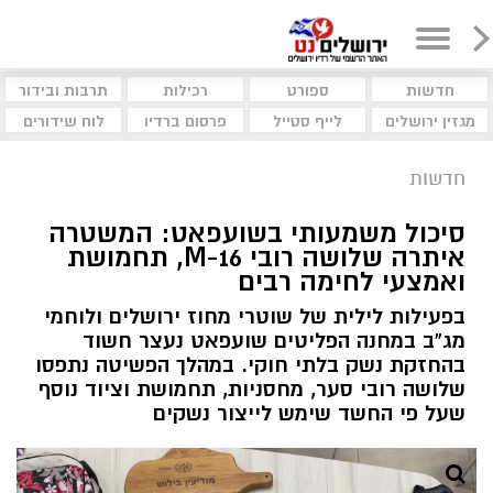
חדשות
ספורט
רכילות
תרבות ובידור
מגזין ירושלים
לייף סטייל
פרסום ברדיו
לוח שידורים
חדשות
סיכול משמעותי בשועפאט: המשטרה
איתרה שלושה רובי M-16, תחמושת
ואמצעי לחימה רבים
בפעילות לילית של שוטרי מחוז ירושלים ולוחמי
מג”ב במחנה הפליטים שועפאט נעצר חשוד
בהחזקת נשק בלתי חוקי. במהלך הפשיטה נתפסו
שלושה רובי סער, מחסניות, תחמושת וציוד נוסף
שעל פי החשד שימש לייצור נשקים