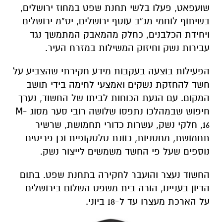
שועפאט, פעלו בלשי תחנת שפט במחוז ירושלים,
בשיתוף לוחמי מג”ב עוטף ירושלים, יס”מ ירושלים
ויחידת הכלבנים, כחלק מהמאבק המתמשך נגד
עבירות נשק וחיזוק המשילות במזרח העיר.
הפעילות בוצעה בעקבות מידע חקירתי שהצביע על
חשד להחזקת נשקים ואמצעי לחימה בידי תושב
המקום. עם הגעת הכוחות לביתו של החשוד, נערך
חיפוש שבמהלכו נתפסו שלושה רובי סער מסוג M-
16, חלקי נשק, עשרות כדורי תחמושת, שרשיר
תחמושת, מחסניות, כוונת טלסקופית וכן פריטים
נוספים שעל פי החשד משמשים לייצור נשק.
החשוד נעצר והועבר לחקירה בתחנת שפט. בתום
הדיון בעניינו, הורה בית משפט השלום בירושלים
על הארכת מעצרו עד ל-18 ביוני.