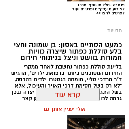
פנתרה -חלל משותף ומרכז
צילום: דוברות המשטרה
לאירועים עסקיים ופרטיים ועוד
לפרטים לחצו >>
מערכת ירושלים נט / 09:11 06.08.26
תגים:
סמים
חדשות
במסגרת המאבק הנחוש של שוטרי מרחב ציון בנגע
כמעט הסתיים באסון: בן שמונה וחצי
הסמים המסוכנים, בוצעו בימים האחרונים שתי
בלע סוללת כפתור שיצרה כוויות
פעילויות ממוקדות, שהובילו למעצר של שלושה
חמורות בוושט וניצל בניתוחי חירום
חשודים ולתפיסת כמויות גדולות של חומרים
בליעת סוללת כפתור נחשבת לאחד ממקרי
החשודים כסמים מסוכנים, כסף מזומן ואמצעים
החירום המסוכנים ביותר ברפואת ילדים", מדגיש
נוספים.
ד"ר מרדכי סליי, מומחה בגסטרו ילדים בהדסה,
"לא רק בשל חסימת דרכי האויר והעיכול, אלא
בפעילות בלשי תחנת לב הבירה שביצעו חיפוש
בשל התגובה הכימית המקומית שהיא יצרה ובכך
גרמה לכוויות חמורות בוושט בתוך זמן קצר
ע"פ צו בימ"ש, אותרו שני כלי רכב שעוררו את
מאוד. הניתוח הציל אותו מקרע חמור בוושט אל
קרא עוד
חשדם של השוטרים. לאחר מעקב סמוי נעצרו שני
תוך אבי העורקים״
חשודים (27,31) תושבי העיר ירושלים. ובחיפוש בכלי
אולי יעניין אותך גם
הרכב נתפסו כ-5.5 ק"ג של חומרים החשודים