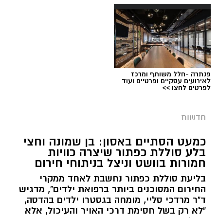
פנתרה -חלל משותף ומרכז
צילום: דוברות המשטרה
לאירועים עסקיים ופרטיים ועוד
לפרטים לחצו >>
מערכת ירושלים נט / 09:11 06.08.26
תגים:
סמים
חדשות
במסגרת המאבק הנחוש של שוטרי מרחב ציון בנגע
כמעט הסתיים באסון: בן שמונה וחצי
הסמים המסוכנים, בוצעו בימים האחרונים שתי
בלע סוללת כפתור שיצרה כוויות
פעילויות ממוקדות, שהובילו למעצר של שלושה
חמורות בוושט וניצל בניתוחי חירום
חשודים ולתפיסת כמויות גדולות של חומרים
בליעת סוללת כפתור נחשבת לאחד ממקרי
החשודים כסמים מסוכנים, כסף מזומן ואמצעים
החירום המסוכנים ביותר ברפואת ילדים", מדגיש
נוספים.
ד"ר מרדכי סליי, מומחה בגסטרו ילדים בהדסה,
"לא רק בשל חסימת דרכי האויר והעיכול, אלא