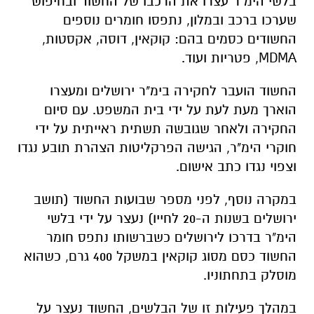
בלשי הימ"ר עצרו את הרכבו של החשוד ובחיפוש
שערכו ברכב ובמלון, נתפסו חומרים נוספים
החשודים כסמים בהם: קוקאין, דוסה, אקסטות,
MDMA, פטריות ועוד.
החשוד הועבר לחקירה בימ"ר ירושלים ומעצרו
הוארך מעת לעת על ידי בית המשפט. עם סיום
החקירה ולאחר שגובשה תשתית ראייתית על ידי
חוקרי הימ"ר, הגישה הפרקליטות הצהרת תובע נגדו
וצפוי נגדו כתב אישום.
במקרה נוסף, לפני מספר שבועות החשוד (תושב
ירושלים בשנות ה-20 לחייו) נעצר על ידי בלשי
הימ"ר בדרכו לירושלים כשברשותו נתפס חומר
החשוד כסם מסוג קוקאין במשקל 400 גרם, כשהוא
מוסלק בתחתוניו.
במהלך פעילות זו של הבלשים, החשוד נעצר על