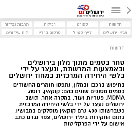
חדשות
ספורט
רכילות
תרבות ובידור
מגזין ירושלים
לייף סטייל
פרסום ברדיו
לוח שידורים
חדשות
סחר בסמים מתוך מלון בירושלים
ובאמצעות המרשתת, ונעצר על ידי
בלשי היחידה המרכזית במחוז ירושלים
בחיפוש ברכבו ובמלון, נתפסו חומרים החשודים
כסמים מסוגים שונים בהם: קוקאין, דוסה,
MDMA, פטריות ועוד. במקרה אחר, תושב
ירושלים נעצר על ידי בלשי היחידה המרכזית
כשברשותו 400 גרם קוקאין מוסלקים במבושיו.
בתום החקירות בימ"ר ירושלים, צפוי נגדם כתב
אישום על ידי הפרקליטות