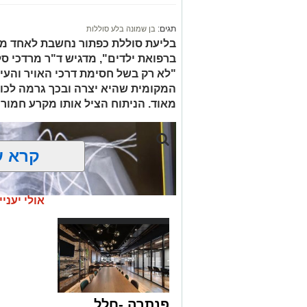
לתאריך 6.8.26.
בפעילות נוספת של בלשי תחנת בית שמש,
תגים:
בן שמונה בלע סוללות
בסחר בסמים, זוהו על פי החשד שתי עסק
בליעת סוללת כפתור נחשבת לאחד ממ
ברפואת ילדים", מדגיש ד"ר מרדכי סל
"לא רק בשל חסימת דרכי האויר והעי
העיר ירושלים נעצרה והועברה להמשיך טי
המקומית שהיא יצרה ובכך גרמה לכווי
מאוד. הניתוח הציל אותו מקרע חמור 
מעצרם של החשודים הוארך בבית המשפט
קרא ע
אולי יעניי
פנתרה -חלל