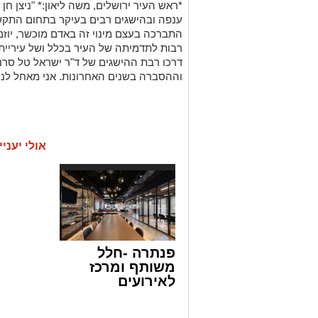
*ראש העיר ירושלים, משה ליאון:* "ניצן חן
ענפה ובהישגים רבים בעיקר בתחום התקשו
התברכה בעצם מינוי זה באדם מוכשר, יוזם,
רבות לתדמיתה של העיר בכלל ושל עיריית
דרכו רבת ההישגים של ד"ר ישראל טל סרנ
וההסברה בשנים האחרונות. אני מאחל לני
אולי יעניי
פנתרה -חלל
משותף ומרכז
לאירועים
עסקיים ופרטיים
ועוד לפרטים