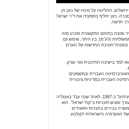
ושלים, החליטה על מינויו של ניצן חן
רה. ניצן יחליף בתפקידו את ד"ר ישראל
עשיר ומוכח בתחום התקשורת ומכהן מזה
משלתית (לע"מ). בין היתר, שימש גם
יין וכמנהל חטיבת החדשות של הערוץ
א למד בישיבה התיכונית אור עציון,
.
מהאוניברסיטה העברית ובמשפטים
רסיטה העברית במדיניות ציבורית
חן החל את דרכו ככתב בסוכנות הידיעות "עיתים" ב-1987. לאחר שנה עבד באנגליה
ורך ומגיש תוכניות ב"קול ישראל". הוא
משרה בכירים בחברות ותאגידים
של האקדמיה הישראלית לקולנוע