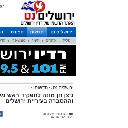
07 אוגוסט 2026 / 16:09
ירושלים נט
חדשות
ספורט
רכ
פלילי
סקרים
חינוך
מוניציפלי
חדש
לפרסום ברדיו צרו קשר
לוח שדורים
|
|
|
|
ירושלים נט
>
חדשות
>
ניצן חן מונה לתפקיד ראש מע
וההסברה בעיריית ירושלים
מערכת ירושלים נט
12.01.26 / 07:46