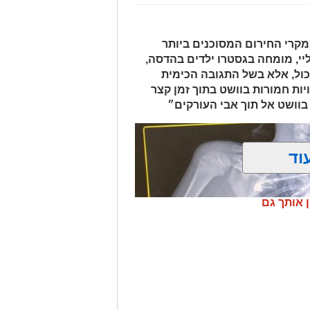
 ובמסגרת מעקב סמוי אחר רכב החשוד
אות סחר בחומרים אסורים. השוטרים
קרי החירום המסוכנים ביותר
ביצעו את מעצר הנהגת, ובחיפוש ברכב נתפסו למעלה מ-2 ק"ג של חומרים
יי, מומחה בגסטרו ילדים בהדסה,
החשודים כסמים מסוכנים, טלפון נייד ו-1,700 ש"ח במזומן. החשודה (25) תושבת
כול, אלא בשל התגובה הכימית
פול חקירה.
ות חמורות בוושט בתוך זמן קצר
בוושט אל תוך אבי העורקים״
.
וד
ן אותך גם