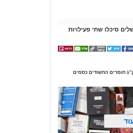
לים סיכלו שתי פעילויות
רו שלושה חשודים ונתפסו כ-7.5 ק"ג חומרים החשודים כסמים
וד