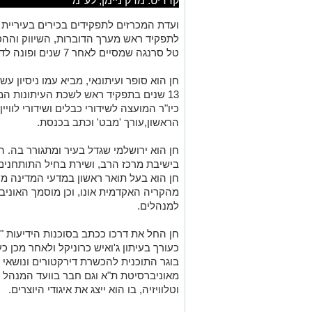
קרדיט: מרק ניימן, לע"מ
ועדת המכרזים לתפקידים בכירים בעיריית יר
לתפקיד ראש מערך הדוברות, השיווק וההסב
טל סרנגה שמסיים לאחר 7 שנים ופונה לדרך חדשה.
חן הוא סופר ועיתונאי, מביא עמו ניסיון 
13 שנים בתפקיד ראש לשכת העיתונות המ
כיו"ר המועצה לשידורי כבלים ושידורי לוו
הראשון,עורך 'מבט' וכתב בכנסת.
חן הוא ירושלמי שגדל בעיר ומתגורר בה. הו
בישיבת מרכז הרב, ושירת בחיל התותחנים
חן הוא בעל תואר ראשון במדעי המדינה 
מהקריה האקדמית אונו, וכן מוסמך האוניב
למנהלים.
כעורך בעיתון ג'ואיש כרוניקל ולאחר מכן כע
בוגר התוכנית להכשרת דירקטורים ונושאי 
מאוניברסיטת ת"א וגם חבר בוועד המנהל 
וטלוויזיה, בו הוא ייצג את איגודי היוצרים.