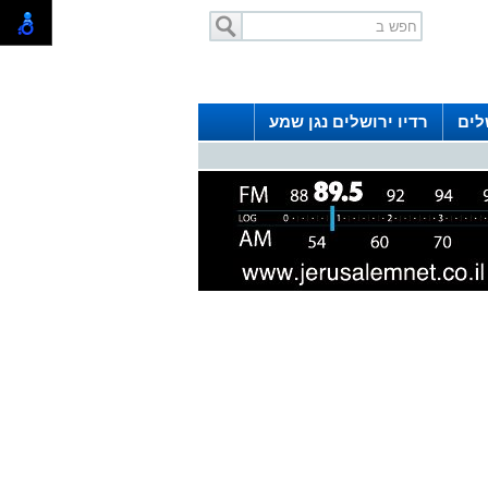
לים
רדיו ירושלים נגן שמע