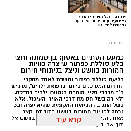
פנתרה -חלל משותף ומרכז
צילום: דוברות המשטרה
לאירועים עסקיים ופרטיים ועוד
לפרטים לחצו >>
מערכת ירושלים נט / 09:11 06.08.26
תגים:
סמים
חדשות
במסגרת המאבק הנחוש של שוטרי מרחב ציון בנגע
כמעט הסתיים באסון: בן שמונה וחצי
הסמים המסוכנים, בוצעו בימים האחרונים שתי
בלע סוללת כפתור שיצרה כוויות
פעילויות ממוקדות, שהובילו למעצר של שלושה
חמורות בוושט וניצל בניתוחי חירום
חשודים ולתפיסת כמויות גדולות של חומרים
בליעת סוללת כפתור נחשבת לאחד ממקרי
החשודים כסמים מסוכנים, כסף מזומן ואמצעים
החירום המסוכנים ביותר ברפואת ילדים", מדגיש
נוספים.
ד"ר מרדכי סליי, מומחה בגסטרו ילדים בהדסה,
"לא רק בשל חסימת דרכי האויר והעיכול, אלא
בפעילות בלשי תחנת לב הבירה שביצעו חיפוש
בשל התגובה הכימית המקומית שהיא יצרה ובכך
גרמה לכוויות חמורות בוושט בתוך זמן קצר
ע"פ צו בימ"ש, אותרו שני כלי רכב שעוררו את
מאוד. הניתוח הציל אותו מקרע חמור בוושט אל
קרא עוד
חשדם של השוטרים. לאחר מעקב סמוי נעצרו שני
תוך אבי העורקים״
חשודים (27,31) תושבי העיר ירושלים. ובחיפוש בכלי