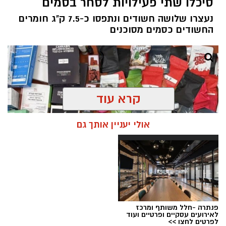
סיכלו שתי פעילויות לסחר בסמים
נעצרו שלושה חשודים ונתפסו כ-7.5 ק"ג חומרים
החשודים כסמים מסוכנים
קרא עוד
אולי יעניין אותך גם
פנתרה -חלל משותף ומרכז
צילום: דוברות המשטרה
לאירועים עסקיים ופרטיים ועוד
לפרטים לחצו >>