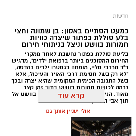
מערכת ירושלים נט / 09:11 06.08.26
תגים:
סמים
חדשות
במסגרת המאבק הנחוש של שוטרי מרחב ציון בנגע
כמעט הסתיים באסון: בן שמונה וחצי
הסמים המסוכנים, בוצעו בימים האחרונים שתי
בלע סוללת כפתור שיצרה כוויות
פעילויות ממוקדות, שהובילו למעצר של שלושה
חמורות בוושט וניצל בניתוחי חירום
חשודים ולתפיסת כמויות גדולות של חומרים
בליעת סוללת כפתור נחשבת לאחד ממקרי
החשודים כסמים מסוכנים, כסף מזומן ואמצעים
החירום המסוכנים ביותר ברפואת ילדים", מדגיש
נוספים.
ד"ר מרדכי סליי, מומחה בגסטרו ילדים בהדסה,
"לא רק בשל חסימת דרכי האויר והעיכול, אלא
בפעילות בלשי תחנת לב הבירה שביצעו חיפוש
בשל התגובה הכימית המקומית שהיא יצרה ובכך
גרמה לכוויות חמורות בוושט בתוך זמן קצר
ע"פ צו בימ"ש, אותרו שני כלי רכב שעוררו את
מאוד. הניתוח הציל אותו מקרע חמור בוושט אל
קרא עוד
חשדם של השוטרים. לאחר מעקב סמוי נעצרו שני
תוך אבי העורקים״
חשודים (27,31) תושבי העיר ירושלים. ובחיפוש בכלי
אולי יעניין אותך גם
הרכב נתפסו כ-5.5 ק"ג של חומרים החשודים
כסמים מסוכנים, 15,140 ש"ח במזומן, שבעה
טלפונים ניידים וכלי עישון. שני החשודים הועברו