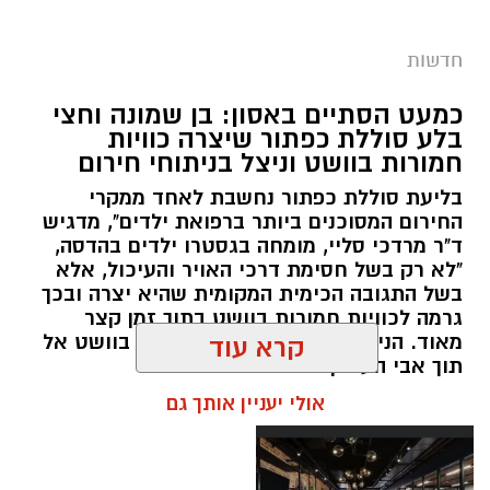
מערכת ירושלים נט / 09:11 06.08.26
תגים:
סמים
חדשות
במסגרת המאבק הנחוש של שוטרי מרחב ציון בנגע
כמעט הסתיים באסון: בן שמונה וחצי
הסמים המסוכנים, בוצעו בימים האחרונים שתי
בלע סוללת כפתור שיצרה כוויות
פעילויות ממוקדות, שהובילו למעצר של שלושה
חמורות בוושט וניצל בניתוחי חירום
חשודים ולתפיסת כמויות גדולות של חומרים
בליעת סוללת כפתור נחשבת לאחד ממקרי
החשודים כסמים מסוכנים, כסף מזומן ואמצעים
החירום המסוכנים ביותר ברפואת ילדים", מדגיש
נוספים.
ד"ר מרדכי סליי, מומחה בגסטרו ילדים בהדסה,
"לא רק בשל חסימת דרכי האויר והעיכול, אלא
בפעילות בלשי תחנת לב הבירה שביצעו חיפוש
בשל התגובה הכימית המקומית שהיא יצרה ובכך
גרמה לכוויות חמורות בוושט בתוך זמן קצר
ע"פ צו בימ"ש, אותרו שני כלי רכב שעוררו את
מאוד. הניתוח הציל אותו מקרע חמור בוושט אל
קרא עוד
חשדם של השוטרים. לאחר מעקב סמוי נעצרו שני
תוך אבי העורקים״
חשודים (27,31) תושבי העיר ירושלים. ובחיפוש בכלי
אולי יעניין אותך גם
הרכב נתפסו כ-5.5 ק"ג של חומרים החשודים
כסמים מסוכנים, 15,140 ש"ח במזומן, שבעה
טלפונים ניידים וכלי עישון. שני החשודים הועברו