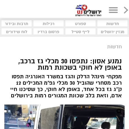
חדשות
ספורט
רכילות
תרבות ובידור
מגזין ירושלים
לייף סטייל
פרסום ברדיו
לוח שידורים
חדשות
נמנע אסון: נתפסו 30 מכלי גז ברכב,
באופן לא חוקי בשכונת רמות
מפקחי מינהל הדלק והגז במשרד האנרגיה תפסו
רכב מסחרי שהוביל 30 מכלי גפ"מ המכילים 12
ק''ג גז בכל אחד, באופן לא חוקי, כך שסיכנו חיי
אדם, וזאת בלב שכונת המגורים רמות בירושלים