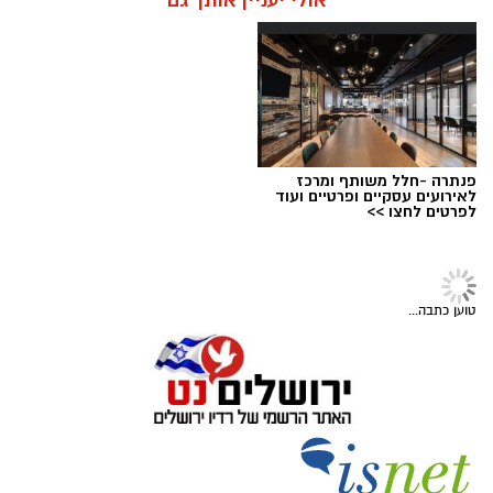
וחצי מירושלים.
אולי יעניין אותך גם
בזכות תגובה מהירה של הוריו והטיפול המיידי של
מעצרם של החשודים הוארך בבית המשפט.
הצוות הרפואי אשר הבין כי כל דקה שעוברת הינה
קריטית ומסכנת את חייו, הסתיים האירוע ללא
הטרגדיה שעלולה הייתה להתרחש.
"הילד שיחק בטאבלט בבית," מספרת אימו. "זה
פנתרה -חלל משותף ומרכז
טאבלט שנועד לציורים וקשקושים והוא שיחק בו עד
לאירועים עסקיים ופרטיים ועוד
לפרטים לחצו >>
שבשלב מסוים נגמרה הסוללה. הוא הוציא אותה
מהמכשיר והניח על דלפק המטבח".
קרדיט: עיריית ירושלים
מערכת ירושלים נט / 09:02 05.08.26
טוען כתבה...
תגים:
ירושלים חוגגת 60
עיריית ירושלים חושפת את הלוגו הרשמי לציון 60
שנה לאיחוד הבירה - סמל ייחודי שילווה את כלל
אירועי שנת החגיגות ויופיע לצד הלוגו הרשמי של