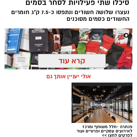
סיכלו שתי פעילויות לסחר בסמים
נעצרו שלושה חשודים ונתפסו כ-7.5 ק"ג חומרים
החשודים כסמים מסוכנים
קרא עוד
אולי יעניין אותך גם
פנתרה -חלל משותף ומרכז
צילום: דוברות המשטרה
לאירועים עסקיים ופרטיים ועוד
לפרטים לחצו >>