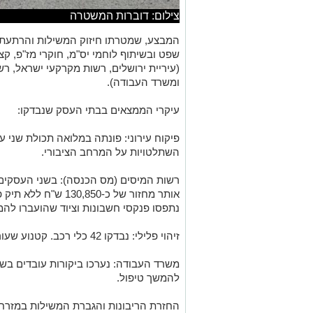
צילום: דוברות המשטרה
המבצע, שמטרתו חיזוק המשילות והרתעת גו
שפט ובשיתוף לוחמי יס"מ, חוקרי מז"פ, קצי
(עיריית ירושלים, רשות מקרקעי ישראל, ר
ומשרד העבודה).
עיקרי הממצאים בבתי העסק שנבדקו:
פיקוח עירוני: פונתה במלואה תכולת שני עס
השתלטויות על המרחב הציבורי.
רשות המיסים (מס הכנסה): בשני העסקים נ
אותר מחזור של כ-,850
נתפסו פנקסי חשבונות וציוד שהועברו להמ
זיהוי פלילי: נבדקו 42 כלי רכב. קטנוע שעורר חשד לזיוף נגרר להמשך חקירה.
משרד העבודה: נערכו ביקורות עובדים בשנ
להמשך טיפול.
החזרת הריבונות והגברת המשילות במזרח י