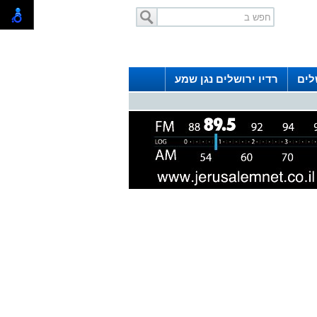
לים
רדיו ירושלים נגן שמע