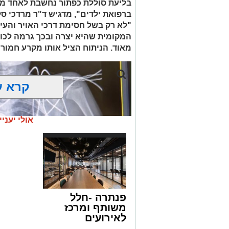
בסחר בסמים, זוהו על פי החשד שתי עסק
בליעת סוללת כפתור נחשבת לאחד ממ
ברפואת ילדים", מדגיש ד"ר מרדכי סל
"לא רק בשל חסימת דרכי האויר והעי
העיר ירושלים נעצרה והועברה להמשיך טי
המקומית שהיא יצרה ובכך גרמה לכווי
מאוד. הניתוח הציל אותו מקרע חמור 
מעצרם של החשודים הוארך בבית המשפט
קרא ע
אולי יעניי
פנתרה -חלל
משותף ומרכז
לאירועים
עסקיים ופרטיים