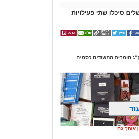
לים סיכלו שתי פעילויות
רו שלושה חשודים ונתפסו כ-7.5 ק"ג חומרים החשודים כסמים
וד
ן אותך גם