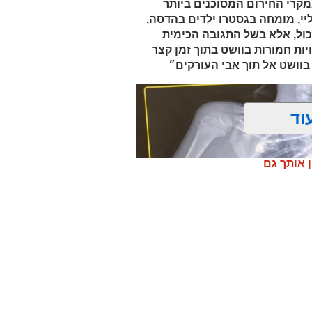
אות סחר בחומרים אסורים. השוטרים
קרי החירום המסוכנים ביותר
ביצעו את מעצר הנהגת, ובחיפוש ברכב נתפסו למעלה מ-2 ק"ג של חומרים
יי, מומחה בגסטרו ילדים בהדסה,
החשודים כסמים מסוכנים, טלפון נייד ו-1,700 ש"ח במזומן. החשודה (25) תושבת
כול, אלא בשל התגובה הכימית
פול חקירה.
ות חמורות בוושט בתוך זמן קצר
בוושט אל תוך אבי העורקים״
.
וד
ן אותך גם