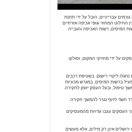
רמים עברייניים, הובל על ידי תחנת
ן החילוט המחוזי וגופי אכיפה אזרחיים
שות המיסים, רשות האכיפה והגבייה
קים על ידי מחזיקי המקום, וסולקו
תגלו ליקויי רישום. בשטיפת רכבים
130 ש"ח ללא תיק פעיל ברשות המיסים. במגרש מכוניות
שך טיפול, ובעל העסק יזומן לחקירה.
י העסקים ונגבו עדויות מהמעסיקים
רושלים אינן רק מילים, אלא מעשים