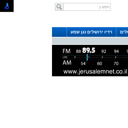
לים
רדיו ירושלים נגן שמע