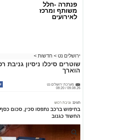
פנתרה -חלל
משותף ומרכז
לאירועים
עסקיים ופרטיים
ועוד לפרטים
לחצו >>
ירושלים נט
>
חדשות
>
שוטרים סיכלו ניסיון גניבת ר
הוארך
מערכת ירושלים נט
09.08.26 / 08:20
תגים:
גניבת רכוש
החשוד כגנוב