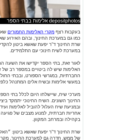
depositphotos אלימות בבתי הספר
בעקבות רצף
מקרי האלימות החמורים
שאיר
כמו גם במערכת החינוך, ובהם האירוע שארע
שרת החינוך ד"ר יפעת שאשא ביטון להקד
במערכת לשיח חינוכי עם התלמידים.
לאור זאת, בתי הספר יקדישו את השעה הרא
האלימות שיש לה ביטויים במספר רב של זי
החברתיות, במגרשי הספורט, ובבתי החולים
במעשי אלימות ובשיח אלים המתנהל כלפי א
מערכי שיח, שיישלחו היום לכלל בתי הספר
החינוך השונים. השיח החינוכי יתמקד ביצי
ובמניעת שיח העלול להוביל לאלימות ועיד
אחריות חברתית, למנוע מצבים של פגיעה 
בקהילה ובמרחב המקוון.
שרת החינוך ד"ר יפעת שאשא ביטון: ״הא
של ממש, חדרה גם למערכת החינוך. מקרי 