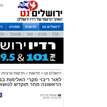
09 אוגוסט 2026 / 16:22
ירושלים נט
חדשות
ספורט
רכ
פלילי
סקרים
חינוך
מוניציפלי
חדש
לפרסום ברדיו צרו קשר
לוח שדורים
|
|
|
|
ירושלים נט
>
חדשות
>
חדשות ארציות
לאור ריבוי מקרי האלימות ב
הראשונה מחר תוקדש לנושא
שמואל סרדינס
13.12.22 / 19:53