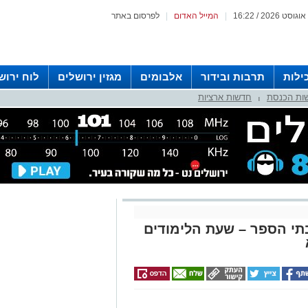
|
המייל האדום
|
לפרסום באתר
ילות
תרבות ובידור
אלבומים
מגזין ירושלים
לוח ירוש
ות הכנסת
חדשות ארציות
 רדיו ירושלים
|
בתי הספר – שעת הלימודים