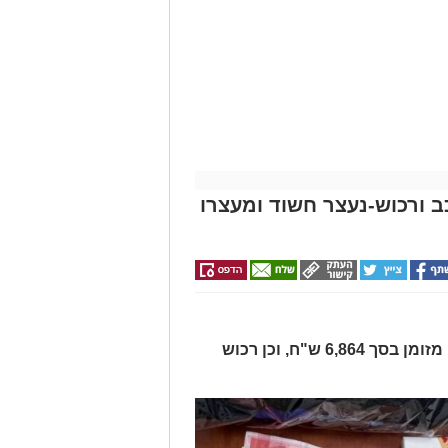
כב ורכוש-נעצר חשוד ומעצרו
בחיפוש ברכב נתפסו סכין, סכום כסף מזומן בסך 6,864 ש"ח, וכן רכוש