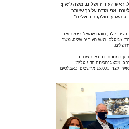
ל כ- 40 מיליון שקל. ראש העיר ירושלים, משה ליאון:
ונה ואני מודה על כך שיותר
 הארץ יחולקו בירושלים"
בעיר; גילה, חומת שמואל ופסגת זאב
דודי אמסלם וראש העיר ירושלים, משה
חוק המתפתחת יצאו משרד החינוך
חב, מבצע 'הכיתה הדיגיטלית'
שבמסגרתו יחולקו בירושלים כ-21,000 מכשירי קצה; 15,000 מחשבים וטאבלטים