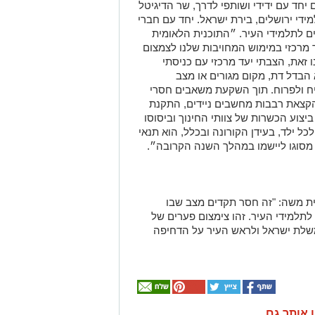
 יחד עם ידידי ושותפי לדרך, שר הדיגיטל
די ירושלים, בירת ישראל. יחד עם חברי
ה לאון נחלק 14,968 מחשבים לתלמידי העיר. ״התוכנית הלאומית
ך מרכזי במימוש המחויבות שלנו לצמצום
 זאת, הצבתי יעד מרכזי עם כניסתי
הבדל דת, מקום מגורים או מצב
יח ולפרוח. תוך השקעת משאבים חסרי
הקצאת רבבות מחשבים ניידים, התקנת
יצוע הכשרות של צוותי החינוך וביסוסו
לכל ילד, בעידן הקורונה ובכלל, הוא תנאי
 מסוגו ליישמו במהלך השנה הקרובה״.
ית משה: "זה חסר תקדים מצב שבו
למידי העיר. זהו צימצום פערים של
ממשלת ישראל ולראש העיר על הדחיפה
ן אותך גם