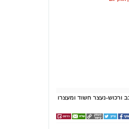
כב ורכוש-נעצר חשוד ומעצרו