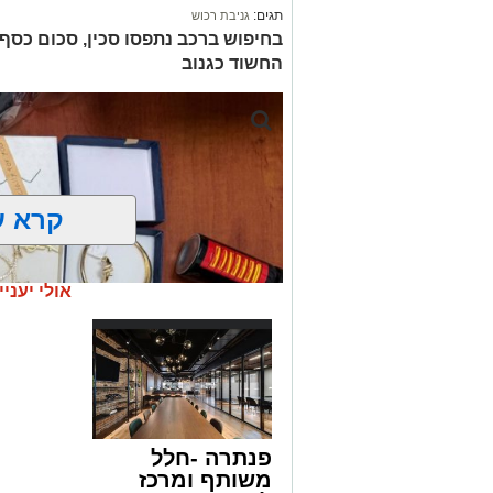
תגים:
גניבת רכוש
החשוד כגנוב
קרא ע
אולי יעניי
פנתרה -חלל
משותף ומרכז