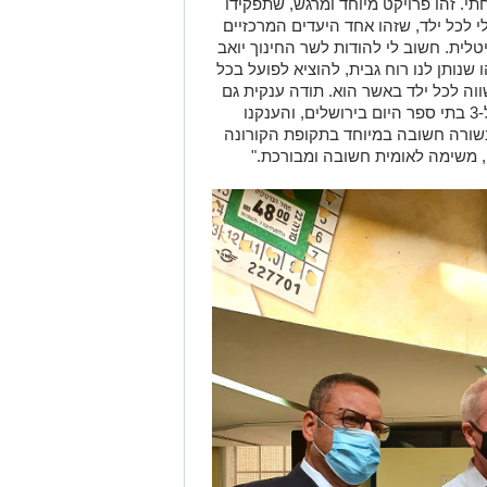
י. זהו פרויקט מיוחד ומרגש, שתפקידו
 לכל ילד, שזהו אחד היעדים המרכזיים
לית. חשוב לי להודות לשר החינוך יואב
 שנותן לנו רוח גבית, להוציא לפועל בכל
וה לכל ילד באשר הוא. תודה ענקית גם
לרה"ע ירושלים משה ליאון, אליו התלווינו ל-3 בתי ספר היום בירושלים, והענקנו
בשורה חשובה במיוחד בתקופת הקורונה
 משימה לאומית חשובה ומבורכת."