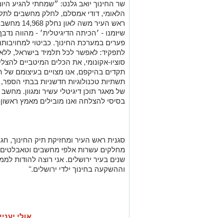
שר החינוך יואב גלנט: ״שמחתי להגיע היום
הלאומי, דודי אמסלם, לחלק מחשבים לתלמי
ראש העיר מש
שיזמנו - ׳הכיתה הדיגיטלית׳ - מהווה נדב
פערים במערכת החינוך. כביטוי למחויבותנו
לתפקיד: לאפשר לכל תלמיד בישראל, ללא 
סוציו-אקונומי, את הכלים המיטביים להצל
תקדים בהיקפם, אנו מצויים בעיצומם של 
תשתיות טכנולוגיות חדשניות בבתי הספר, ב
של מאגר תוכן דיגיטלי עשיר ומגוון. מחשב 
בסיסי להצלחה ואנו מובילים מאמץ ראשון
סגנית ראש העיר ומחזיקת תיק החינוך, חג
מחלקים עשרות אלפי מחשבים וטאבלטים לת
שנים בעיר ירושלים. אני רוצה להודות ל
וההשקעה בחינוך ילדי ירושלים."
אולי יעניי