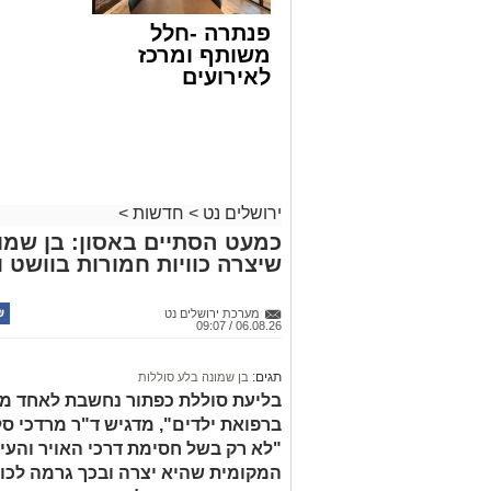
פנתרה -חלל
משותף ומרכז
לאירועים
עסקיים ופרטיים
צילום: דוברות המשטרה
ועוד לפרטים
במסגרת המאבק הנחוש של שוטרי מרחב ציו
לחצו >>
האחרונים שתי פעילויות ממוקדות, שהובי
כמויות גדולות של חומרים החשודים כסמים
ירושלים נט
>
חדשות
>
בפעילות בלשי תחנת לב הבירה שביצעו חיפו
כמעט הסתיים באסון: בן שמונ
שיצרה כוויות חמורות בוושט ו
כסמים מסוכנים, 15,140 ש"
החשודים הועברו לחקירה, ובית המשפט ה
מערכת ירושלים נט
06.08.26 / 09:07
לתאריך 6.8.26.
בפעילות נוספת של בלשי תחנת בית שמש,
תגים:
בן שמונה בלע סוללות
בסחר בסמים, זוהו על פי החשד שתי עסק
בליעת סוללת כפתור נחשבת לאחד ממ
ברפואת ילדים", מדגיש ד"ר מרדכי סל
"לא רק בשל חסימת דרכי האויר והעי
העיר ירושלים נעצרה והועברה להמשיך טי
המקומית שהיא יצרה ובכך גרמה לכווי