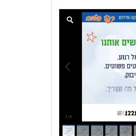
1
/
8