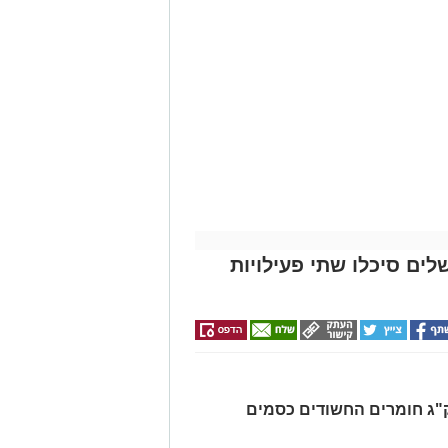
לים סיכלו שתי פעילויות
רו שלושה חשודים ונתפסו כ-7.5 ק"ג חומרים החשודים כסמים