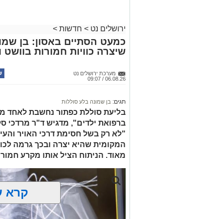
האחרונים שתי פעילויות ממוקדות, שהובי
כמויות גדולות של חומרים החשודים כסמים
ירושלים נט
>
חדשות
>
בפעילות בלשי תחנת לב הבירה שביצעו חיפו
כמעט הסתיים באסון: בן שמונ
שיצרה כוויות חמורות בוושט ו
כסמים מסוכנים, 15,140 ש"
החשודים הועברו לחקירה, ובית המשפט ה
מערכת ירושלים נט
06.08.26 / 09:07
לתאריך 6.8.26.
בפעילות נוספת של בלשי תחנת בית שמש,
תגים:
בן שמונה בלע סוללות
בסחר בסמים, זוהו על פי החשד שתי עסק
בליעת סוללת כפתור נחשבת לאחד ממ
ברפואת ילדים", מדגיש ד"ר מרדכי סל
"לא רק בשל חסימת דרכי האויר והעי
העיר ירושלים נעצרה והועברה להמשיך טי
המקומית שהיא יצרה ובכך גרמה לכווי
מאוד. הניתוח הציל אותו מקרע חמור 
מעצרם של החשודים הוארך בבית המשפט
קרא ע