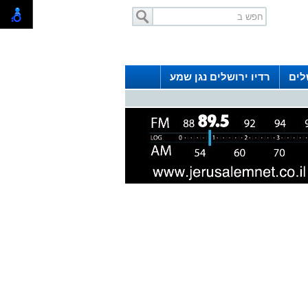
לים
רדיו ירושלים נגן שמע