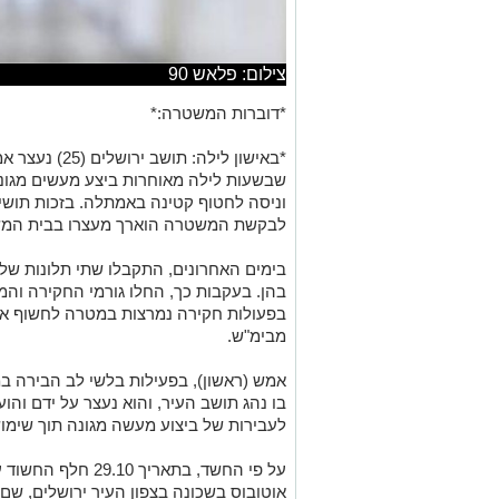
צילום: פלאש 90
*דוברות המשטרה:*
*באישון לילה: ת
שבשעות לילה מאוחרות ביצע מעשים מגוני
וניסה לחטוף קטינה באמתלה. בזכות תושיי
לבקשת המשטרה הוארך מעצרו בבית המש
בימים האחרונים, התקבלו שתי תלונות של
בהן. בעקבות כך, החלו גורמי החקירה והמ
בפעולות חקירה נמרצות במטרה לחשוף את 
מבימ"ש.
אמש (ראשון), בפעילות בלשי לב הבירה ב
בו נהג תושב העיר, והוא נעצר על ידם ו
לעבירות של ביצוע מעשה מגונה תוך שימוש 
על פי החשד, בתאריך
אוטובוס בשכונה בצפון העיר ירושלים, ש