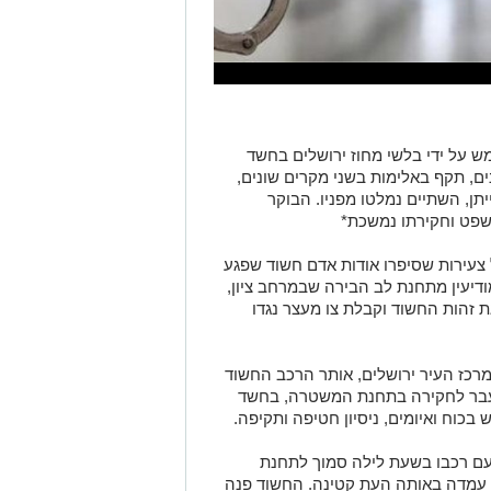
ושב ירושלים (25) נעצר אמש על ידי בלשי מחוז ירושלים בחשד
ם, תקף באלימות בשני מקרים שונים,
תן, השתיים נמלטו מפניו. הבוקר
פט וחקירתו נמשכת*
 צעירות שסיפרו אודות אדם חשוד שפגע
ודיעין מתחנת לב הבירה שבמרחב ציון,
זהות החשוד וקבלת צו מעצר נגדו
מרכז העיר ירושלים, אותר הרכב החשוד
הועבר לחקירה בתחנת המשטרה, בחשד
בכוח ואיומים, ניסיון חטיפה ותקיפה.
 29.10 חלף החשוד עם רכבו בשעת לילה סמוך לתחנת
ם עמדה באותה העת קטינה. החשוד פנה