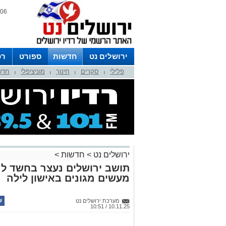
06 אוגוסט 2026 / 15:50
ירושלים נט
חדשות
ספורט
רכ
פלילי
סקרים
חינוך
מוניציפלי
חדש
לפרסום ברדיו צרו קשר
לוח שדורים
|
|
|
|
ירושלים נט
>
חדשות
>
תושב ירושלים נעצר בחשד לני
מעשים מגונים באישון לילה
מערכת ירושלים נט
10.11.25 / 10:51