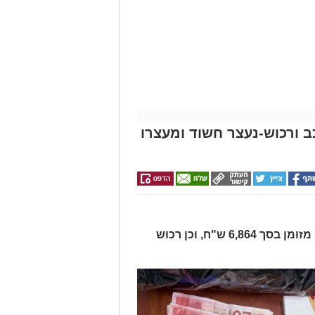
כב ורכוש-נעצר חשוד ומעצרו
בחיפוש ברכב נתפסו סכין, סכום כסף מזומן בסך 6,864 ש"ח, וכן רכוש