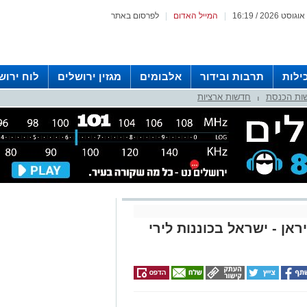
|
המייל האדום
|
לפרסום באתר
ילות
תרבות ובידור
אלבומים
מגזין ירושלים
לוח ירוש
ות הכנסת
חדשות ארציות
 רדיו ירושלים
|
ן - ישראל בכוננות לירי