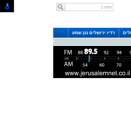
לים
רדיו ירושלים נגן שמע