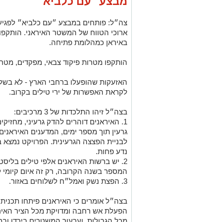
מבצע "עם כלביא"
צה״ל: פותחים במבצע ״עם כלביא״ לפגיעה 
ארוכי הטווח של המשטר האיראני. הותקפו
באיראן כמהלומת פתיחה.
הותקפו מטרות פיקוד צבאי, מפקדים, מטרות
האזעקות שהופעלו ברחבי הארץ - לא בשל י
לקראת האפשרות של ירי טילים בקרוב.
בצה״ל זיהו התלכדות של 3 מרכיבים:
גרעין תוך מספר ימים, המדענים האיראנים
לבניית הפצצה הגרעינית. הפרויקט נמצא 
נדע פחות.
2. יש ברשות האיראנים אלפי טילים בליס
המספר בשנה הקרובה, רק זה איום קיומי ל
3. הפצת נשק ואמל״ח לשלוחים באזור.
בצה״ל אומרים כי האיראנים פיתחו תכני
הפעלת אש רחבה ומדויקת מכל הציר האיר
מכל הגבולות, וערעור המשטרים בירדן ובמ