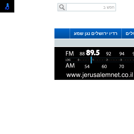
לים
רדיו ירושלים נגן שמע