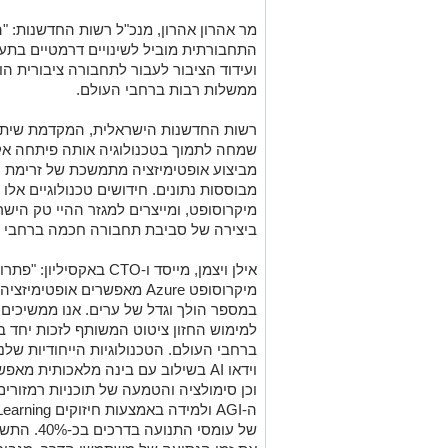
מר אהרון אהרון, מנכ"ל רשות החדשנות: "
התחבורתית מוביל לשינויים דרמטיים בתע
ועידוד הציבור לעבור לתחבורה ציבורית ה
ממשלות רבות ברחבי העולם.
רשות החדשנות הישראלית, המקדמת שיתופ
שמחה לתמוך בטכנולוגיה אותה פיתחה אקס
מביצוע אופטימיזציה מתמשכת של זרימת 
מבוססות נתונים. חידושים טכנולוגיים אל
מיקרוסופט, ומייצרים למגזר ההיי טק היש
ביצירה של סביבת תחבורה חכמה ברחבי ה
אילן ויצמן, מייסד ו-
CTO
באקסיליון: "פתר
מיקרוסופט
Azure
מאפשרים אופטימיזציה
במספר הולך וגדל של ערים. אנו ממשיכים
ברחבי העולם. הטכנולוגיות הייחודיות שלנ
וידאו
AI
בשילוב עם בינה מלאכותית מאפשר
וכן סימולציה והטמעה של תוכניות רמזורים 
ה-
AGI
ולמידה באמצעות חיזוקים
Learning
של עומסי התנועה בדרכים בכ-40%. התשתית של