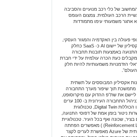
המחשוב של כלי רכב מנועיים והסביבה
שיית הרכב העולמית. צמצום העומס
וא אתגר משמעותי עימו מתמודדות
י פעולה בין האקדמיה והמגזר העסקי,
יליון של יישום
AI
כ-
SaaS
כחלק
התנועה באמצעות תובנות תחבורה
ו מקבלים כעת הכרה עולמית על ידי חברת
ראלי הזדמנויות משמעותיות להיות חלק
עולם".
ונות אקסיליון המבוססים על תשתית
 מתמשכת תוך שיפור מערך התחבורה
 ליישם את שת"פ ההדוק עם מיקרוסופט,
למימוש החזון ציטוט המשותף לזכות יחד בניהול התחבורה העירונית ב- 100 ערים
ו הכוללות
Digital Twin
, טכנולוגית
ות ניטור בזמן אמת של דפוסי התנועה,
בציר, שכונה ואף בכל העיר. טכנולוגיית
Reinforcement 
) ) מאפשרים הפחתה
Azure
מאפשרת לערים לקצר