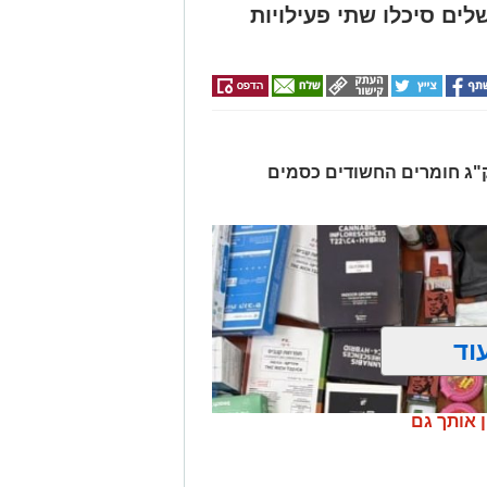
לים סיכלו שתי פעילויות
רו שלושה חשודים ונתפסו כ-7.5 ק"ג חומרים החשודים כסמים
וד
ן אותך גם