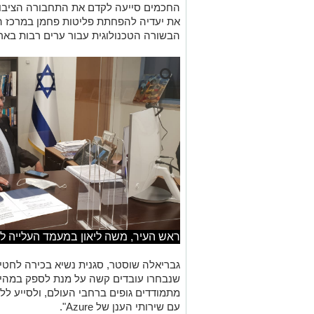
החכמים סייעה לקדם את התחבורה הציבור
את יעדיה להפחתת פליטות פחמן במרכז הע
הבשורה הטכנולוגית עבור ערים רבות בארץ
ראש העיר, משה ליאון במעמד העלייה לגמ
גבריאלה שוסטר, סגנית נשיא בכירה לחטי
שנבחרו עובדים קשה על מנת לספק במהיר
מתמודדים גופים ברחבי העולם, ולסייע ל
עם שירותי הענן של
Azure
".