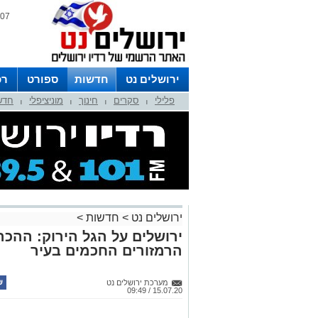
07 אוגוסט 2026 / 16:17
ירושלים נט
חדשות
ספורט
רכ
פלילי
סקרים
חינוך
מוניציפלי
חדש
לפרסום ברדיו צרו קשר
לוח שדורים
|
|
|
|
ירושלים נט
>
חדשות
>
ירושלים על הגל הירוק: ההכר
הרמזורים החכמים בעיר
מערכת ירושלים נט
15.07.20 / 09:49