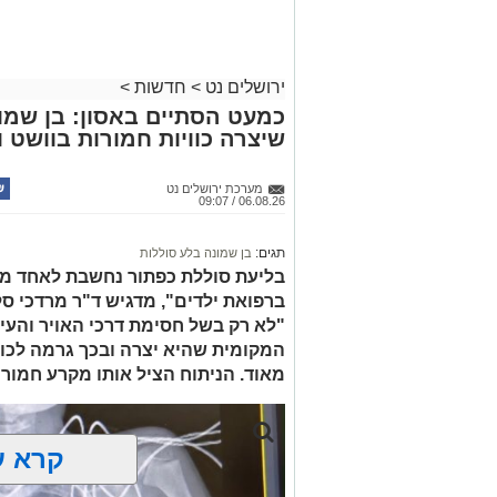
במסגרת המאבק הנחוש של שוטרי מרחב ציו
לחצו >>
האחרונים שתי פעילויות ממוקדות, שהובי
כמויות גדולות של חומרים החשודים כסמים
ירושלים נט
>
חדשות
>
בפעילות בלשי תחנת לב הבירה שביצעו חיפו
כמעט הסתיים באסון: בן שמונ
שיצרה כוויות חמורות בוושט ו
כסמים מסוכנים, 15,140 ש"
החשודים הועברו לחקירה, ובית המשפט ה
מערכת ירושלים נט
06.08.26 / 09:07
לתאריך 6.8.26.
בפעילות נוספת של בלשי תחנת בית שמש,
תגים:
בן שמונה בלע סוללות
בסחר בסמים, זוהו על פי החשד שתי עסק
בליעת סוללת כפתור נחשבת לאחד ממ
ברפואת ילדים", מדגיש ד"ר מרדכי סל
"לא רק בשל חסימת דרכי האויר והעי
העיר ירושלים נעצרה והועברה להמשיך טי
המקומית שהיא יצרה ובכך גרמה לכווי
מאוד. הניתוח הציל אותו מקרע חמור 
מעצרם של החשודים הוארך בבית המשפט
קרא ע