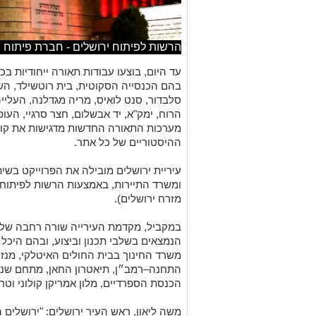
הרשות לפיתוח ירושלים - חברת פיתוח 
בהם הכנסייה הסקוטית, בית רוטשילד, השי
סלבדור, סנט לואיס, מריה מגדלנה, העלייה
הרוח, ימק"א, יד אבשלום, חצר סרגיי, העו
מערכות התאורה החדשות מדגישות את קווי 
ההיסטוריים של כל אתר.
עיריית ירושלים מובילה את הפרוייקט בשי
ומשרד התיירות, באמצעות הרשות לפיתוח י
מזרח ירושלים).
במקביל, מקדמת העירייה שורה רחבה של מ
הנמצאים בשלבי תכנון וביצוע, ובהם היכ
משרד החינוך בבית החולים האיטלקי, מנזר 
התחנה–רמב״ן, תיאטרון החאן, מתחם שנלר
הכנסת הספרדיים, מלון אמריקן קולוני וטר
משה ליאון, ראש העיר ירושלים: "ירושלים 