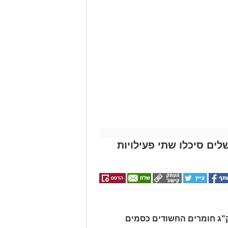
לים סיכלו שתי פעילויות
רו שלושה חשודים ונתפסו כ-7.5 ק"ג חומרים החשודים כסמים