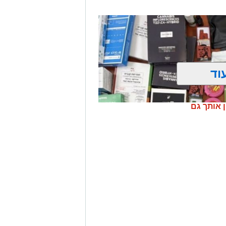
וד
ן אותך גם