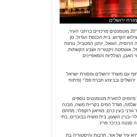
מזרח ירושלים
עד היום, בוצעו עבודות תאורה ייחודיות בכ־20 מונומנטים מרכזיים ברחבי העיר,
לוש הקדוש, בית הכנסת הגדול, סן
 הרוסית, הגואל, יוחנן המטביל, טחנת
פל, אוגוסטה ויקטוריה ושבע הקשתות.
האבן, הצלליות והמאפיינים
תוף עם משרד ירושלים ומסורת ישראל
רושלים ובביצוע חברת פמ"י (פיתוח
יזמים להארת מונומנטים נוספים
ל שלמה, מגדל המים בקריית משה, מבנה
גורני בעין כרם, מוזיאון רוקפלר, מתחם
–בניין השעון, בית משיח בבוכרים, בתי
ה סנטה בכיכר פריז.
היא עיר של אור, תרבות והיסטוריה בת