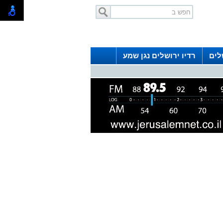
לים
רדיו ירושלים נגן שמע