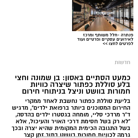
פנתרה -חלל משותף ומרכז
צילום: דוברות המשטרה
לאירועים עסקיים ופרטיים ועוד
לפרטים לחצו >>
מערכת ירושלים נט / 09:11 06.08.26
תגים:
סמים
חדשות
במסגרת המאבק הנחוש של שוטרי מרחב ציון בנגע
כמעט הסתיים באסון: בן שמונה וחצי
הסמים המסוכנים, בוצעו בימים האחרונים שתי
בלע סוללת כפתור שיצרה כוויות
פעילויות ממוקדות, שהובילו למעצר של שלושה
חמורות בוושט וניצל בניתוחי חירום
חשודים ולתפיסת כמויות גדולות של חומרים
בליעת סוללת כפתור נחשבת לאחד ממקרי
החשודים כסמים מסוכנים, כסף מזומן ואמצעים
החירום המסוכנים ביותר ברפואת ילדים", מדגיש
נוספים.
ד"ר מרדכי סליי, מומחה בגסטרו ילדים בהדסה,
"לא רק בשל חסימת דרכי האויר והעיכול, אלא
בפעילות בלשי תחנת לב הבירה שביצעו חיפוש
בשל התגובה הכימית המקומית שהיא יצרה ובכך
גרמה לכוויות חמורות בוושט בתוך זמן קצר
ע"פ צו בימ"ש, אותרו שני כלי רכב שעוררו את