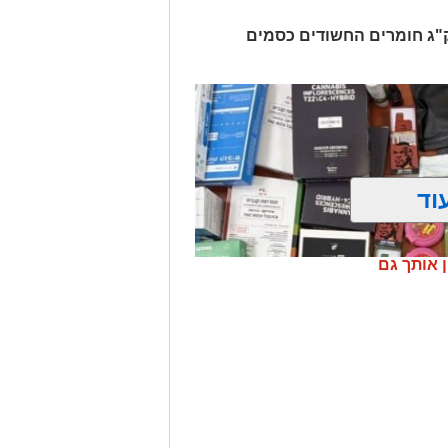
רו שלושה חשודים ונתפסו כ-7.5 ק"ג חומרים החשודים כסמים
וד
ן אותך גם