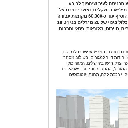
 הכניסה לעיר שיהפוך לרובע
יליארדי שקלים, ואשר יתפרס על
פני שטח של כ-300 דונם ואשר צפוי להוסיף עוד כ-60,000 מקומות עבודה
חדשים לבירת ישראל. הרובע החדש יכלול בינוי של 20 מגדלים בני 18-24
ם, תיירות, מלונאות, פנאי ותרבות
ברת המכרז המציע אפשרות לרכישת
זכויות חכירה לחמישה מגרשים לבניית 240 יחידות דיור למגורים, בשילוב מסחר,
 צדק הישן בירושלים. האזור כולו
המוביל, המתקדם והגדול בישראל ובו
ווי רכבת קלה, תחנת אוטובוסים