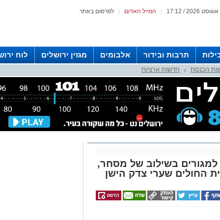
|
המייל האדום
|
לפרסום באתר
ילות
תרבות ובידור
אלבומים
מגזין ירושלים
לוח ירוש
ות הכנסת
חדשות ארציות
 רדיו ירושלים
|
ז להקמת 240 יח"ד למגורים בשילוב של מסחר,
 החולים שערי צדק הישן