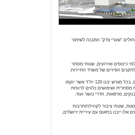
בית החולים "שערי צדק" המבנה לשימור
 50 חדרי מלון, אולמי כינוסים ואירועים, שטחי מסחר
לתקנים הפיזיים של משרד התיירות.
מגרשים מספר 2-3: מיועדים לבניית מגורים, בכל מגרש יבנו 120 יח"ד אשר יוקמו
ת. מסחר בחזית מסחרית ושימושים נלווים לרווחת
בנקים, מרפאות, חדרי כושר ועוד.
, מלונאות, שטחי ציבור לקהילה/תרבות
ף של כ- 4000 מ"ר (שטחים אלו ייבנו בתאום עם עיריית ירושלים,