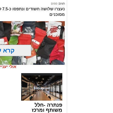
תגים:
סמים
נעצ
מסוכנים
קרא ע
אולי יעניי
פנתרה -חלל
משותף ומרכז