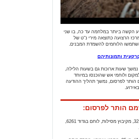
וע הקשה ביותר במלחמה עד כה, בו שני
רכז הרצועה כתוצאה מירי נ"ט של
השתמשו הלוחמים להשמדת המבנים.
רקעית ותמונותיהם
נמשך שעות ארוכות גם בשעות הלילה,
למקום ולוחמי אש שהוכנסו במיוחד
הותר לפרסום, נמשך תהליך ההודעה
אירוע.
ם הותר לפרסום:
- רס״ם (מיל׳) איתמר טל (Itamar Tal), בן 32, מקיבוץ מסילות, לוחם בגדוד 6261,