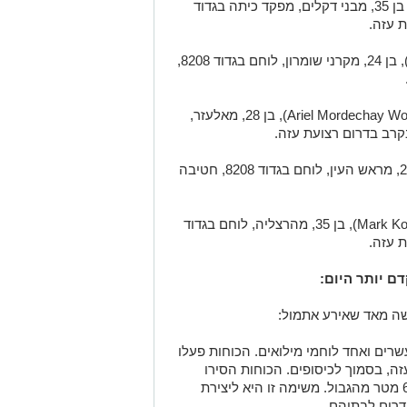
- רס״ר (מיל׳) אלקנה ויזל (Elkana Vizel), בן 35, מבני דקלים, מפקד כיתה בגדוד
- רס״ל (מיל׳) ישראל סוקול (Israel Socol), בן 24, מקרני שומרון, לוחם בגדוד 8208,
- סרן (מיל׳) אריאל מרדכי וולפסטל (Ariel Mordechay Wollfstal), בן 28, מאלעזר,
- רס״ל (מיל׳) שגיא עידן (Sagi Idan), בן 24, מראש העין, לוחם בגדוד 8208, חטיבה
-רס״ם (מיל׳) מארק קונונוביץ׳ (Mark Kononovich), בן 35, מהרצליה, לוחם בגדוד
ם יותר היום:
שה מאד שאירע אתמול:
רים ואחד לוחמי מילואים. הכוחות פעלו
ה, בסמוך לכיסופים. הכוחות הסירו
מבנים ותשתיות טרור במרחב, במרחק 600 מטר מהגבול. משימה זו היא ליצירת
דרום לבתיהם.