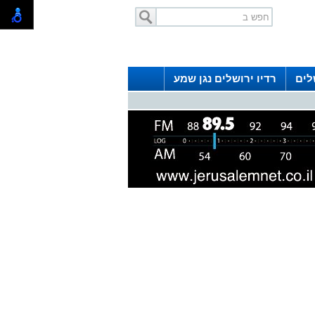
לים
רדיו ירושלים נגן שמע