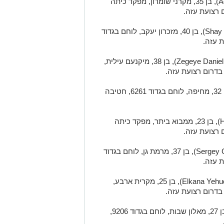
- רס״ם (מיל׳) אדם ביסמוט (Adam Bismut), בן 35, מקרני שומרון, מפקד כיתה
- רס״ם (מיל׳) שי ביטון חיון (Shay Biton Hayun), בן 40, מזכרון יעקב, לוחם בגדוד
- רס״ם (מיל׳) דניאל קאסאו זגייה (Zegeye Daniel kasau), בן 38, מיקנעם עילית,
), בן 32, מחיפה, לוחם בגדוד 6261, חטיבה
H
), בן 23, ממבוא ביתר, מפקד כיתה
Sergey 
), בן 37, מרמת גן, לוחם בגדוד
Elkana Yehu
), בן 25, מקרית ארבע,
), בן 27, מאלון שבות, לוחם בגדוד 9206,