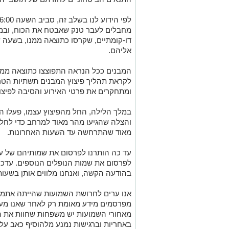
לפי הידוע לנו בשלב זה, סביב השעה 16:00, ככל הנראה נורה טיל
מחבלים לעבר טנק שאבטח את הכוח, ובמקב
דו-קומתיים, שקרסו כתוצאה ממנו, בשעה 
אליהם.
המבנים ככל הנראה התפוצצו כתוצאה ממוק
לקראת תהליך פיצוץ המבנים תשתיות הטרו
ומתחקרים את פרטי האירוע והסיבה לפיצוץ
במלך הלילה, החל מהפיצוץ עצמו, פעלו ה
והצלה שהגיעו מהר מאוד למרחב כדי לחל
מאוד שהתרחשה עד השעות האחרונות.
עד כה הותרנו לפרסום את שמותיהם של ע
לפרסום את שמות הנופלים הנוספים. עדכנ
בהודעה הקשה, ואנחנו מלווים אותן בשעו
אנו ערים לחרושת השמועות שהייתה אתמול 
מפרסמים מידע מאומת רק לאחר שאנו מעד
מאחורי השמועות יש משפחות שחוות את הש
באחריות וברגישות נמנע מלהוסיף כאב על 