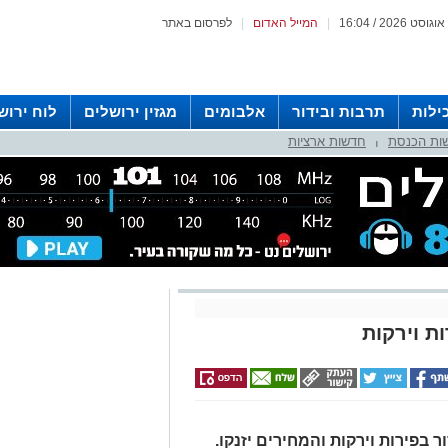
|
המייל האדום
|
לפרסום באתר
ילות
תרבות ובידור
אלבומים
מגזין ירושלים
לוח ירוש
ות הכנסת
חדשות ארציות
 רדיו ירושלים
|
ת וירקות
 בפירות וירקות והמחירים יזנקו.