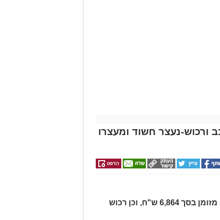
כב ורכוש-נעצר חשוד ומעצרו
בחיפוש ברכב נתפסו סכין, סכום כסף מזומן בסך 6,864 ש"ח, וכן רכוש