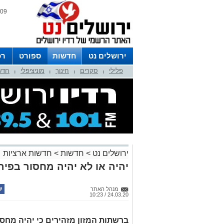
09 אוגוסט 2026 / 16:04
ירושלים נט
חדשות
ספורט
רכ
פלילי
סקרים
חינוך
מוניציפלי
חדש
לפרסום ברדיו צרו קשר
לוח שדורים
|
|
|
|
ירושלים נט
>
חדשות
>
חדשות ארציות
יהיה או לא יהיה מחסור בפירו
מנהל האתר
24.03.20 / 10:23
ברשתות המזון מזהירים כי יהיה מחסור