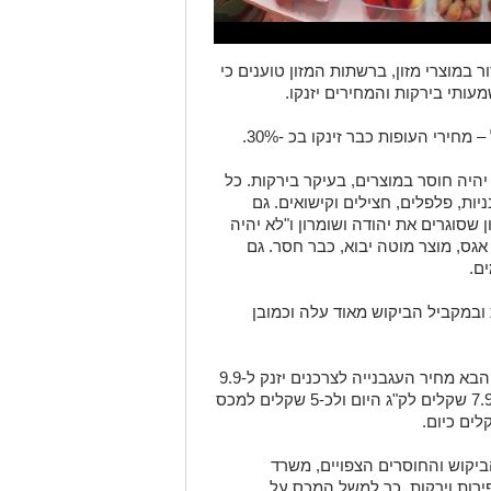
מוצרי מזון, ברשתות המזון טוענים כי
עותי בירקות והמחירים יזנקו.
ירי העופות כבר זינקו בכ -30%.
יהיה חוסר במוצרים, בעיקר בירקות. כל
ות, פלפלים, חצילים וקישואים. גם
 שסוגרים את יהודה ושומרון ו"לא יהיה
אגס, מוצר מוטה יבוא, כבר חסר. גם
ם.
במקביל הביקוש מאוד עלה וכמובן
הערכה של בכיר ברשת מזון היא שבשבוע הבא מחיר העגבנייה לצרכנים יזנק ל-9.9
שקלים לק"ג ברשתות העירוניות לעומת כ-7.9 שקלים לק"ג היום ולכ-5 שקלים למכס
ביקוש והחוסרים הצפויים, משרד
ירות וירקות. כך למשל המכס על