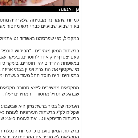
גן האמונה
למרות שהמדינה מבטיחה שלא יהיה מחסור ב
בעוד שבוע־שבועיים כבר יורגש מחסור משמ
במקביל, כפי שפרסמנו באשדוד נט אתמול – מח
ברשתות המזון מזהירים - "הביקוש הוכפל, 
פעם יצטרף ירק אחר לחוסרים, בעיקר עגבני
במשפחת ההדרים יהיו חוסרים, בעיקר כיוון
מי שיקטוף את התוצרת וימיין בבתי אריזה. 
בתפוחים יהיה חוסר החל מעוד כעשרה ימי
החקלאים ממשיכים לייצא סחורה חקלאית ו
שברגע שיתחיל מחסור – המחירים יעלו".
ברשתות הדיסקאונט. זאת לעומת כ-2.9 שקלים כיום.
ברשתות המזון טוענים כי למרות הכפלת ה
החקלאות לא מוריד את המכסים על יבוא פ