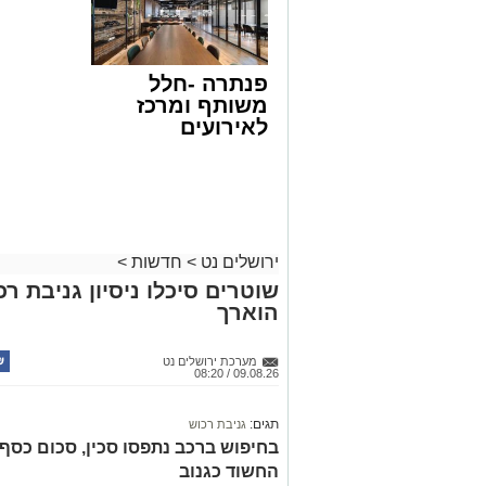
פנתרה -חלל
משותף ומרכז
לאירועים
עסקיים ופרטיים
ועוד לפרטים
לחצו >>
ירושלים נט
>
חדשות
>
שוטרים סיכלו ניסיון גניבת ר
הוארך
מערכת ירושלים נט
09.08.26 / 08:20
תגים:
גניבת רכוש
החשוד כגנוב