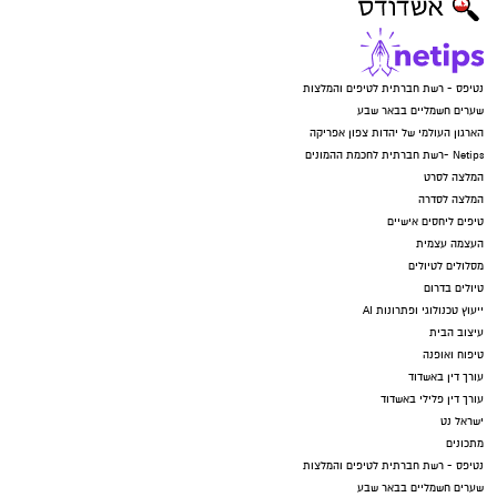
נטיפס - רשת חברתית לטיפים והמלצות
שערים חשמליים בבאר שבע
הארגון העולמי של יהדות צפון אפריקה
Netips -רשת חברתית לחכמת ההמונים
המלצה לסרט
המלצה לסדרה
טיפים ליחסים אישיים
העצמה עצמית
מסלולים לטיולים
טיולים בדרום
ייעוץ טכנולוגי ופתרונות AI
עיצוב הבית
טיפוח ואופנה
עורך דין באשדוד
עורך דין פלילי באשדוד
ישראל נט
מתכונים
נטיפס - רשת חברתית לטיפים והמלצות
שערים חשמליים בבאר שבע