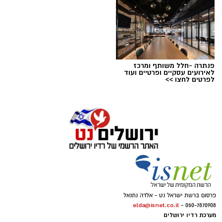
פנתרה -חלל משותף ומרכז
צילום: דוברות המשטרה
לאירועים עסקיים ופרטיים ועוד
לפרטים לחצו >>
מערכת ירושלים נט / 09:11 06.08.26
תגים:
סמים
במסגרת המאבק הנחוש של שוטרי מרחב ציון בנגע
הסמים המסוכנים, בוצעו בימים האחרונים שתי
פעילויות ממוקדות, שהובילו למעצר של שלושה
חשודים ולתפיסת כמויות גדולות של חומרים
החשודים כסמים מסוכנים, כסף מזומן ואמצעים
נוספים.
פרסום ברשת ישראל נט - אלדה נתנאל
elda@isnet.co.il
050-7870908 -
בפעילות בלשי תחנת לב הבירה שביצעו חיפוש
מערכת רדיו ירושלים