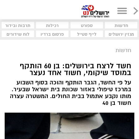
חדשות
ספורט
רכילות
תרבות ובידור
מגזין ירושלים
לייף סטייל
פרסום ברדיו
לוח שידורים
חדשות
חשד לרצח בירושלים: בן 60 הותקף
במוסד שיקומי, חשוד אחד נעצר
על פי החשד, הגבר הותקף והוכה בסוף השבוע
במרכז טיפולי באזור שכונת בית ישראל שבעיר.
מותו נקבע אתמול בבית החולים. המשטרה עצרה
חשוד בן 40