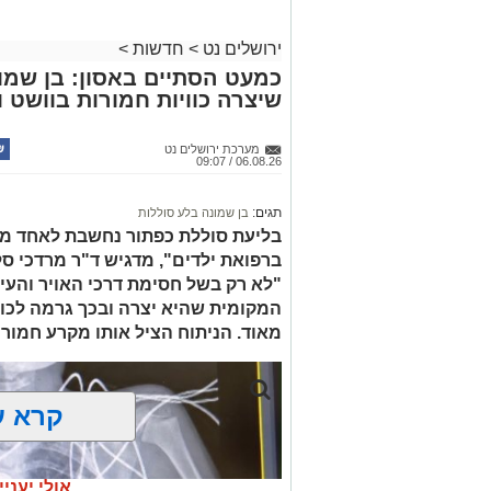
כמויות גדולות של חומרים החשודים כסמים
ירושלים נט
>
חדשות
>
בפעילות בלשי תחנת לב הבירה שביצעו חיפו
כמעט הסתיים באסון: בן שמונ
שיצרה כוויות חמורות בוושט ו
כסמים מסוכנים, 15,140 ש"
החשודים הועברו לחקירה, ובית המשפט ה
מערכת ירושלים נט
06.08.26 / 09:07
לתאריך 6.8.26.
בפעילות נוספת של בלשי תחנת בית שמש,
תגים:
בן שמונה בלע סוללות
בסחר בסמים, זוהו על פי החשד שתי עסק
בליעת סוללת כפתור נחשבת לאחד ממ
ברפואת ילדים", מדגיש ד"ר מרדכי סל
"לא רק בשל חסימת דרכי האויר והעי
העיר ירושלים נעצרה והועברה להמשיך טי
המקומית שהיא יצרה ובכך גרמה לכווי
מאוד. הניתוח הציל אותו מקרע חמור 
מעצרם של החשודים הוארך בבית המשפט
קרא ע
אולי יעניי