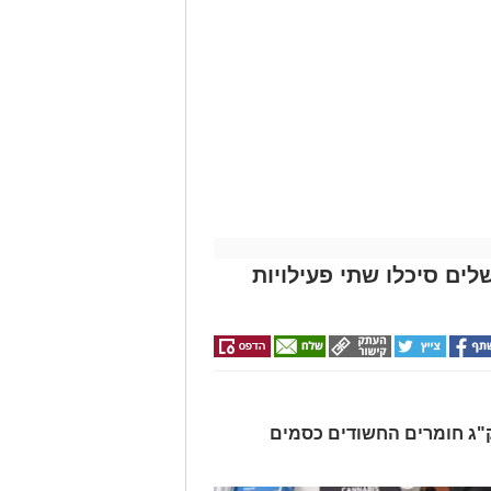
לים סיכלו שתי פעילויות
רו שלושה חשודים ונתפסו כ-7.5 ק"ג חומרים החשודים כסמים