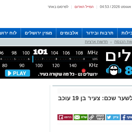
|
המייל האדום
|
לפרסום באתר
ילות
תרבות ובידור
אלבומים
מגזין ירושלים
לוח ירוש
ות הכנסת
חדשות ארציות
 רדיו ירושלים
|
חשד להתעללות בכלב סמוך לשער שכם: צעיר בן 19 עוכב