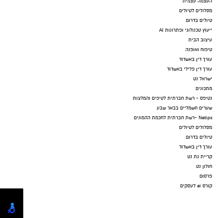
העצמה עצמית
מסלולים לטיולים
טיולים בדרום
ייעוץ טכנולוגי ופתרונות AI
עיצוב הבית
טיפוח ואופנה
עורך דין באשדוד
עורך דין פלילי באשדוד
ישראל נט
מתכונים
נטיפס - רשת חברתית לטיפים והמלצות
שערים חשמליים בבאר שבע
Netips -רשת חברתית לחכמת ההמונים
מסלולים לטיולים
טיולים בדרום
עורך דין באשדוד
קריית גת נט
חולון נט
פרסום
קורס ai לעסקים